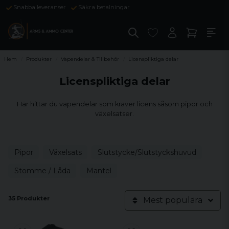
Snabba leveranser
Säkra betalningar
Hem
Produkter
Vapendelar & Tillbehör
Licenspliktiga delar
Licenspliktiga delar
Här hittar du vapendelar som kräver licens såsom pipor och
växelsatser.
Pipor
Växelsats
Slutstycke/Slutstyckshuvud
Stomme / Låda
Mantel
35 Produkter
Mest populära