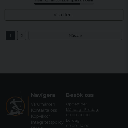
Visar 1-27 av 35 i Licenspliktiga delar
Visa fler ...
1
2
Nästa »
Navigera
Besök oss
Varumärken
Öppettider
Måndag - Fredag:
Kontakta oss
09.00 - 18.00
Köpvillkor
Lördag:
Integritetspolicy
09.00 - 14.00