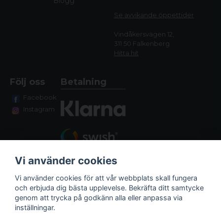
Blogg
Se avvikande öppettide
r
Vindåkersvägen 12,
311 50 Falkenberg
Hitta hit
Följ oss
Betalning
Facebook
Instagram
Vi använder cookies
Vi använder cookies för att vår webbplats skall fungera
och erbjuda dig bästa upplevelse. Bekräfta ditt samtycke
genom att trycka på godkänn alla eller anpassa via
Fraktalternativ
inställningar.