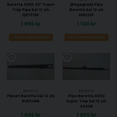
Beretta A390 30" Super
(Begagnad) Pipa
Trap Pipa kal 12 s/n
Beretta kal 12 s/n
Q87319F
A16225F
1 895 kr
1 100 kr
LÄGG I VARUKORGEN
LÄGG I VARUKORGEN
BERETTA
BERETTA
Pipset Baretta kal 12 s/n
Pipa Beretta A390
R053488
Super Trap kal 12 s/n
69238
1 695 kr
1 895 kr