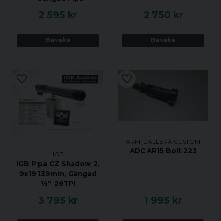
2 595 kr
2 750 kr
Bevaka
Bevaka
ARMI DALLERA CUSTOM
ADC AR15 Bolt 223
IGB
IGB Pipa CZ Shadow 2,
9x19 139mm, Gängad
½"-28TPI
3 795 kr
1 995 kr