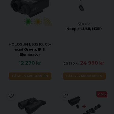
NOCPIX
Nocpix LUMI, H35R
HOLOSUN LS321G, Co-
axial Green, IR &
Illuminator
12 270 kr
24 990 kr
26 990 kr
LÄGG I VARUKORGEN
LÄGG I VARUKORGEN
-10%