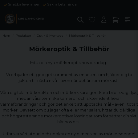
Snabba leveranser
Säkra betalningar
Hem
Produkter
Optik & Montage
Mörkeroptik & Tillbehör
Mörkeroptik & Tillbehör
Hitta din nya mörkeroptik hos oss idag.
Vi erbjuder ett gediget sortiment av enheter som hjälper dig ta
jakten till nästa nivå - även när det är som mörkast.
Våra digitala mörkersikten och mörkerkikare ger skarp bild i svagt ljus,
medan våra termiska kameror och sikten identifierar
värmeförändringar och gör det enkelt att upptäcka mål – även i totalt
mörker. Oavsett om du jagar ofta eller mer sällan, hittar du pålitliga
och högpresterande mörkeroptiska lösningar som förbättrar din sikt
här hos oss.
Utforska vårt utbud och upplev en ny dimension av mörkerseende!