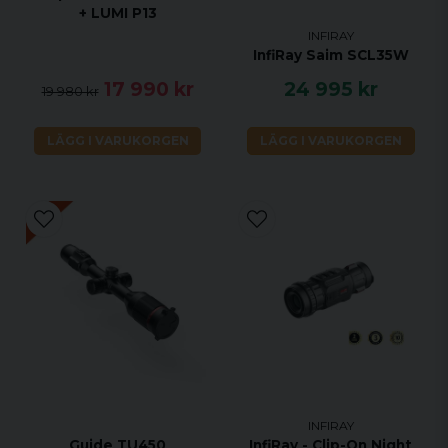
+ LUMI P13
INFIRAY
InfiRay Saim SCL35W
17 990 kr
24 995 kr
19 980 kr
LÄGG I VARUKORGEN
LÄGG I VARUKORGEN
INFIRAY
Guide TU450
InfiRay - Clip-On Night