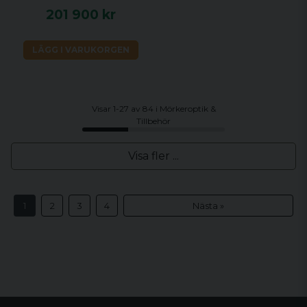
201 900 kr
LÄGG I VARUKORGEN
Visar 1-27 av 84 i Mörkeroptik &
Tillbehör
Visa fler ...
1
2
3
4
Nästa »