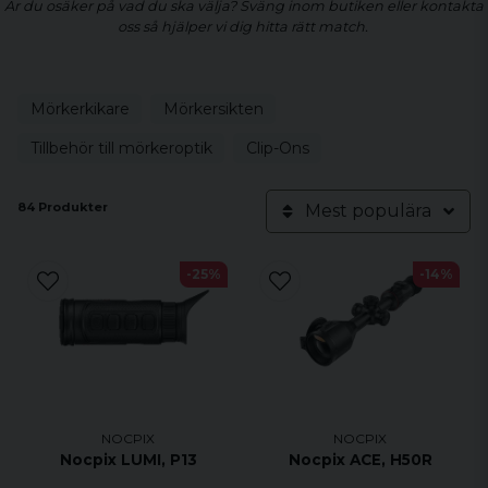
Är du osäker på vad du ska välja? Sväng inom butiken eller kontakta
oss så hjälper vi dig hitta rätt match.
Mörkerkikare
Mörkersikten
Tillbehör till mörkeroptik
Clip-Ons
84 Produkter
Mest populära
-25%
-14%
NOCPIX
NOCPIX
Nocpix LUMI, P13
Nocpix ACE, H50R