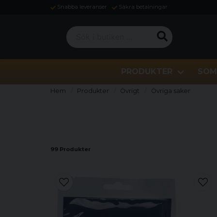
Snabba leveranser
Säkra betalningar
Sök i butiken ...
PRODUKTER
SOM
Hem
Produkter
Övrigt
Övriga saker
99 Produkter