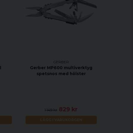
GERBER
l
Gerber MP600 multiverktyg
spetsnos med hölster
829 kr
1 149 kr
LÄGG I VARUKORGEN