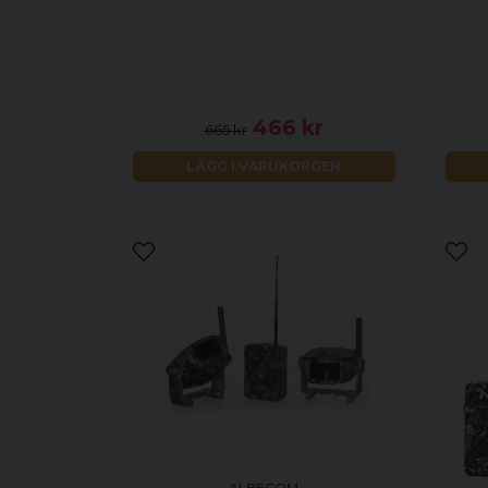
466 kr
665 kr
LÄGG I VARUKORGEN
ALBECOM