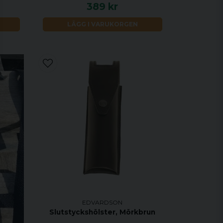
389 kr
LÄGG I VARUKORGEN
EDVARDSON
Slutstyckshölster, Mörkbrun