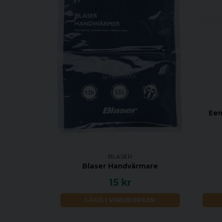
Eem
BLASER
Blaser Handvärmare
15 kr
LÄGG I VARUKORGEN