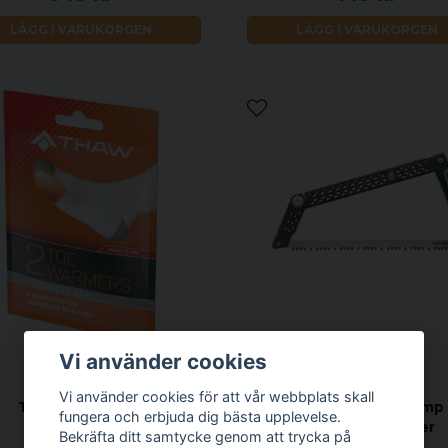
LÄGG I VARUKORGEN
LÄGG I VARUKORGEN
Vi använder cookies
THAW
GERBER
Vi använder cookies för att vår webbplats skall
Thaw Tåvärmare
Gerber Freescape Camp
fungera och erbjuda dig bästa upplevelse.
ihopfällbar Blister
Bekräfta ditt samtycke genom att trycka på