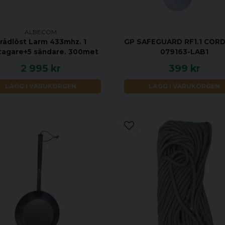
ALBECOM
rådlöst Larm 433mhz. 1
GP SAFEGUARD RF1.1 COR
agare+5 sändare. 300met
079163-LAB1
2 995 kr
399 kr
LÄGG I VARUKORGEN
LÄGG I VARUKORGEN