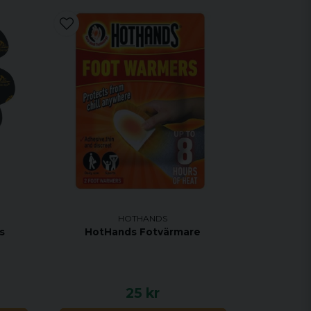
HOTHANDS
s
HotHands Fotvärmare
25 kr