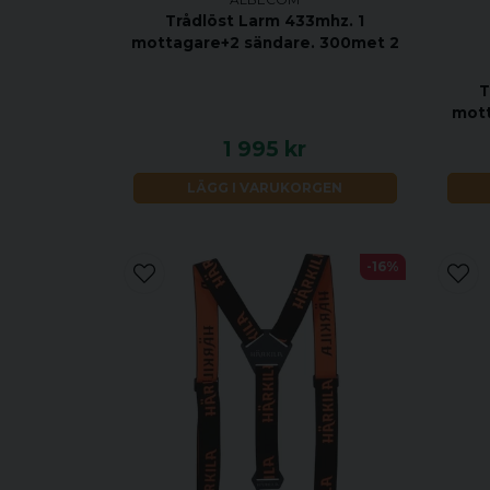
Trådlöst Larm 433mhz. 1
mottagare+2 sändare. 300met 2
T
mott
1 995 kr
LÄGG I VARUKORGEN
-16%