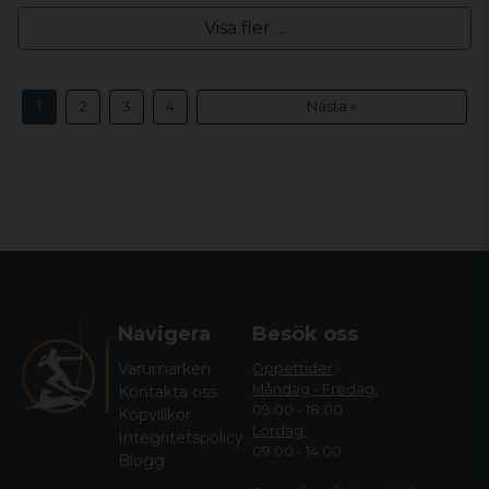
Visa fler ...
1
2
3
4
Nästa »
Navigera
Besök oss
Varumärken
Öppettider
Måndag - Fredag:
Kontakta oss
09.00 - 18.00
Köpvillkor
Lördag:
Integritetspolicy
09.00 - 14.00
Blogg