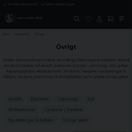
Snabba leveranser
Säkra betalningar
Hem
Produkter
Övrigt
Övrigt
Under denna kategori hittar du många olika slags produkter. Bland
annat produkter till airsoft, batterier, böcker, camotejp, eld, grillar,
kapsylöppnare, klickpatroner, lerduvor / kastare, nyckelringar &
hållare, stickers, thermosar & dricksflaskor samt andra övriga saker.
Airsoft
Batterier
Camotejp
Eld
Klickpatroner
Lerduvor / Kastare
Nyckelringar & Hållare
Övriga saker