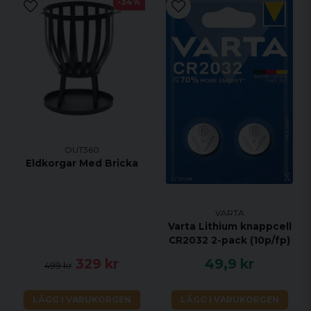
-34%
OUT360
Eldkorgar Med Bricka
VARTA
Varta Lithium knappcell
CR2032 2-pack (10p/fp)
329 kr
49,9 kr
499 kr
LÄGG I VARUKORGEN
LÄGG I VARUKORGEN