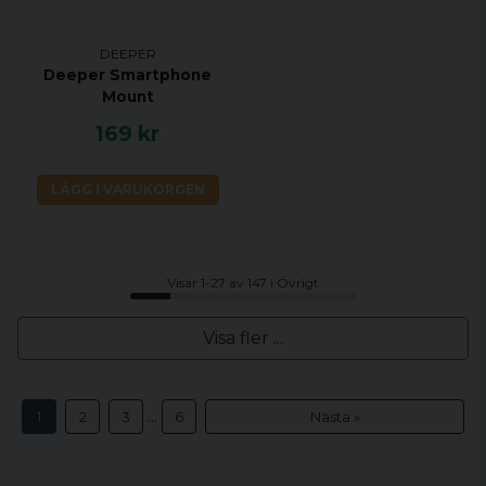
DEEPER
Deeper Smartphone
Mount
169 kr
LÄGG I VARUKORGEN
Visar 1-27 av 147 i Övrigt
Visa fler ...
...
1
2
3
6
Nästa »