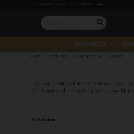
Snabba leveranser
Säkra betalningar
Sök i butiken ...
PRODUKTER
SOM
Hem
Produkter
Handladdning
Pressar
I vår butik hittar ni flertalet olika pressa
från handladdning och hjälper gärna till i
25 Produkter