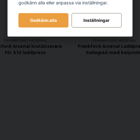
godkänn alla eller anpassa via inställningar.
Godkänn alla
Inställningar
FRANKFORD ARSENAL
FRANKFORD ARSENAL
kford Arsenal krutdoserare
Frankford Arsenal Laddpre
för X10 laddpress
kullagrad med belysni