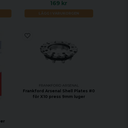
169 kr
LÄGG I VARUKORGEN
FRANKFORD ARSENAL
Frankford Arsenal Shell Plates #0
för X10 press 9mm luger
der