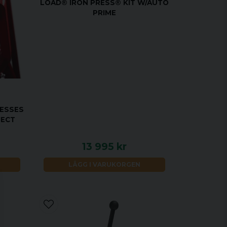
LOAD® IRON PRESS® KIT W/AUTO
PRIME
ESSES
JECT
13 995 kr
LÄGG I VARUKORGEN