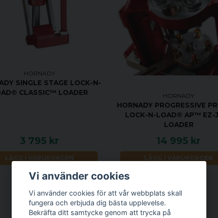
HORNADY
DY SINGLE STAGE LOCK-N-
AD® CLASSIC™ LOADER
HORNADY
HORNADY PROGRESSIVE PR
LOCK-N-LOAD® AP™ EZ-
LOADER
3 795 kr
14 995 kr
LÄGG I VARUKORGEN
LÄGG I VARUKORGEN
Vi använder cookies
Vi använder cookies för att vår webbplats skall
fungera och erbjuda dig bästa upplevelse.
Bekräfta ditt samtycke genom att trycka på