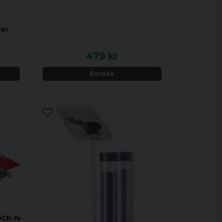
der
479 kr
Bevaka
OCK-N-