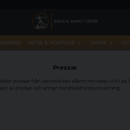
MARREA
OPTIK & MONTAGE
VAPEN
OU
Pressar
r. Vi säljer pressar från varumärken såsom Hornady och Lee
 valet av pressar och annan handladdningsutrustning.