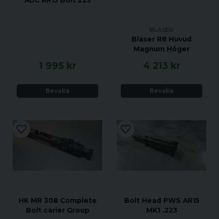
BLASER
Blaser R8 Huvud
Magnum Höger
1 995 kr
4 213 kr
Bevaka
Bevaka
HK MR 308 Complete
Bolt Head PWS AR15
Bolt carier Group
MK1 .223