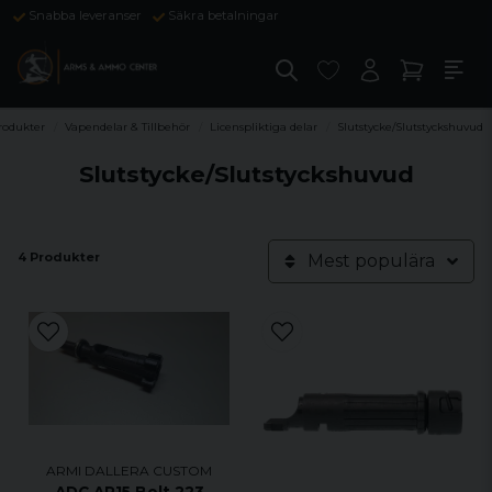
Snabba leveranser
Säkra betalningar
rodukter
Vapendelar & Tillbehör
Licenspliktiga delar
Slutstycke/Slutstyckshuvud
Slutstycke/Slutstyckshuvud
4 Produkter
Mest populära
ARMI DALLERA CUSTOM
ADC AR15 Bolt 223