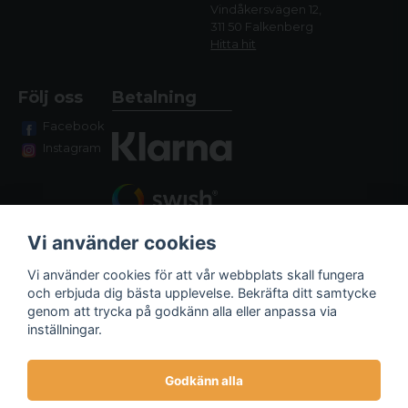
Vindåkersvägen 12,
311 50 Falkenberg
Hitta hit
Följ oss
Betalning
Facebook
Instagram
Vi använder cookies
Vi använder cookies för att vår webbplats skall fungera
och erbjuda dig bästa upplevelse. Bekräfta ditt samtycke
genom att trycka på godkänn alla eller anpassa via
Fraktalternativ
inställningar.
Godkänn alla