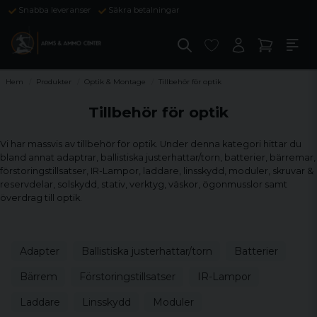
Snabba leveranser
Säkra betalningar
Hem
Produkter
Optik & Montage
Tillbehör för optik
Tillbehör för optik
Vi har massvis av tillbehör för optik. Under denna kategori hittar du
bland annat adaptrar, ballistiska justerhattar/torn, batterier, bärremar,
förstoringstillsatser, IR-Lampor, laddare, linsskydd, moduler, skruvar &
reservdelar, solskydd, stativ, verktyg, väskor, ögonmusslor samt
överdrag till optik.
Adapter
Ballistiska justerhattar/torn
Batterier
Bärrem
Förstoringstillsatser
IR-Lampor
Laddare
Linsskydd
Moduler