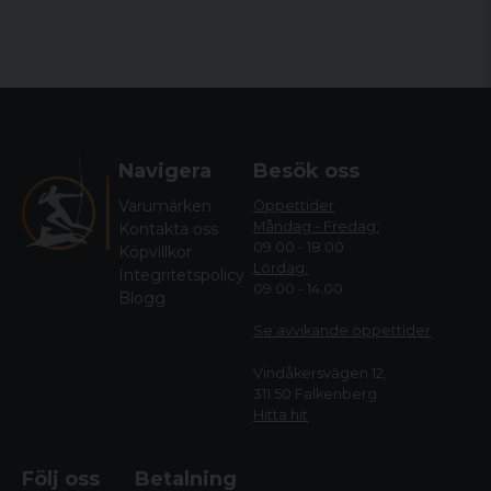
Navigera
Besök oss
Varumärken
Öppettider
Måndag - Fredag:
Kontakta oss
09.00 - 18.00
Köpvillkor
Lördag:
Integritetspolicy
09.00 - 14.00
Blogg
Se avvikande öppettide
r
Vindåkersvägen 12,
311 50 Falkenberg
Hitta hit
Följ oss
Betalning