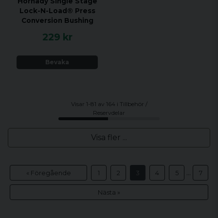
Hornady Single Stage
Lock-N-Load® Press
Conversion Bushing
229 kr
Bevaka
Visar 1-81 av 164 i Tillbehör /
Reservdelar
Visa fler ...
...
« Föregående
1
2
3
4
5
7
Nästa »