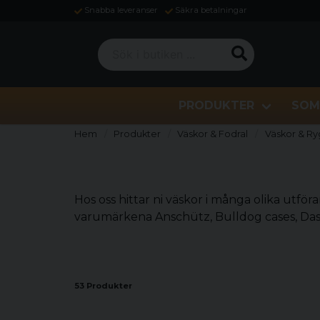
Snabba leveranser
Säkra betalningar
Sök i butiken ...
PRODUKTER
SOM
Hem
Produkter
Väskor & Fodral
Väskor & R
Hos oss hittar ni väskor i många olika utför
varumärkena Anschütz, Bulldog cases, Dast
53 Produkter