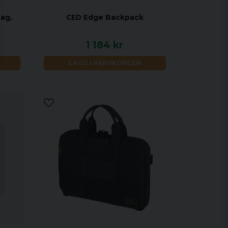
Bag,
CED Edge Backpack
1 184 kr
LÄGG I VARUKORGEN