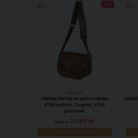
-21%
HÄRKILA
Härkila Retrieve patronväska
Härkil
t/125 patron, Cognac, t/125
patroner
1 499 kr
1 895 kr
LÄGG I VARUKORGEN