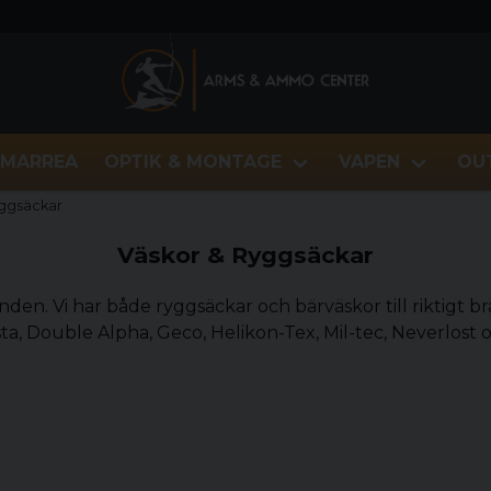
MARREA
OPTIK & MONTAGE
VAPEN
OU
yggsäckar
Väskor & Ryggsäckar
anden. Vi har både ryggsäckar och bärväskor till riktigt br
a, Double Alpha, Geco, Helikon-Tex, Mil-tec, Neverlost 