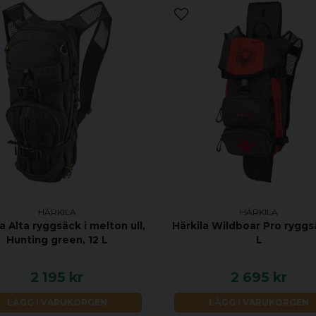
HÄRKILA
HÄRKILA
a Alta ryggsäck i melton ull,
Härkila Wildboar Pro ryggs
Hunting green, 12 L
L
2 195 kr
2 695 kr
LÄGG I VARUKORGEN
LÄGG I VARUKORGEN