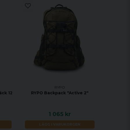
RYPO
äck 12
RYPO Backpack "Active 2"
1 065 kr
LÄGG I VARUKORGEN