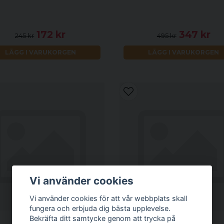
172 kr
347 kr
245 kr
495 kr
LÄGG I VARUKORGEN
LÄGG I VARUKORGEN
Vi använder cookies
Vi använder cookies för att vår webbplats skall
fungera och erbjuda dig bästa upplevelse.
Bekräfta ditt samtycke genom att trycka på