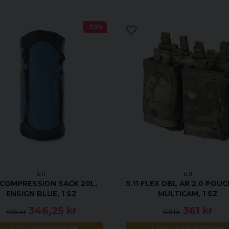
-30%
5.11
5.11
1 COMPRESSION SACK 20L,
5.11 FLEX DBL AR 2.0 POUC
ENSIGN BLUE, 1 SZ
MULTICAM, 1 SZ
346,25 kr
361 kr
495 kr
515 kr
LÄGG I VARUKORGEN
LÄGG I VARUKORGEN