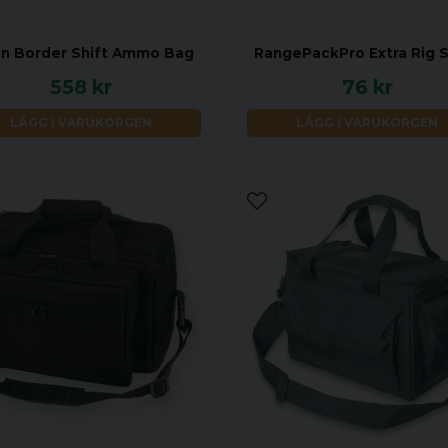
lon Border Shift Ammo Bag
RangePackPro Extra Rig S
558 kr
76 kr
LÄGG I VARUKORGEN
LÄGG I VARUKORGEN