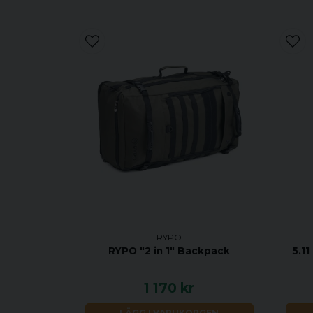
RYPO
RYPO "2 in 1" Backpack
5.1
1 170 kr
LÄGG I VARUKORGEN