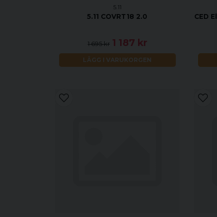
5.11
5.11 COVRT18 2.0
CED El
1 187 kr
1 695 kr
LÄGG I VARUKORGEN