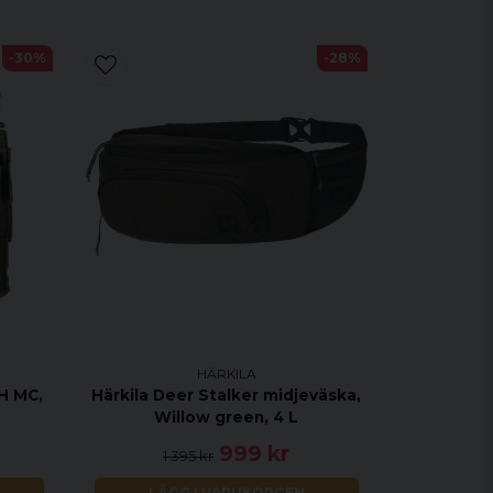
-30%
-28%
HÄRKILA
H MC,
Härkila Deer Stalker midjeväska,
Willow green, 4 L
999 kr
1 395 kr
LÄGG I VARUKORGEN