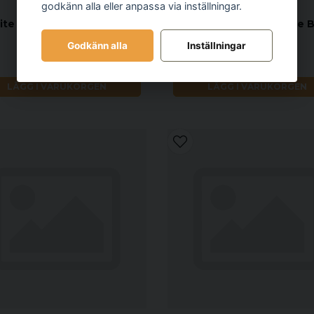
godkänn alla eller anpassa via inställningar.
ite Series Trolley Backpack
CED Elite Series Range 
Grey/Blue
Godkänn alla
Inställningar
3 196 kr
1 573 kr
LÄGG I VARUKORGEN
LÄGG I VARUKORGEN