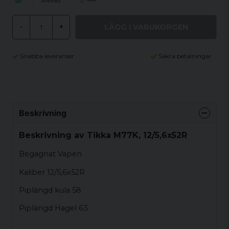
A4965
LÄGG I VARUKORGEN
-
+
Snabba leveranser
Säkra betalningar
Beskrivning
Beskrivning av Tikka M77K, 12/5,6x52R
Begagnat Vapen
Kaliber 12/5,6x52R
Piplängd kula 58
Piplängd Hagel 63