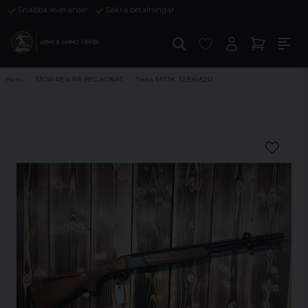
Snabba leveranser
Säkra betalningar
Hem
STOR-REA PÅ BEGAGNAT
Tikka M77K, 12/5,6x52R