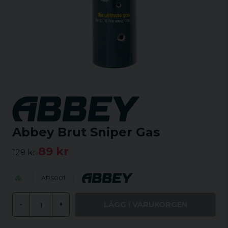
Abbey Brut Sniper Gas
89 kr
129 kr
APS001
LÄGG I VARUKORGEN
-
+