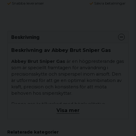
Snabba leveranser
Säkra betalningar
Beskrivning
Beskrivning av Abbey Brut Sniper Gas
Abbey Brut Sniper Gas
är en högpresterande gas
som är speciellt framtagen för användning i
precisionsskytte och sniperspel inom airsoft. Den
är utformad för att ge en optimal kombination av
kraft, precision och konsistens för att möta
behoven hos sniperskyttar.
Denna gas är tillverkad med högkvalitativa
Visa mer
ingredienser och har en formel som är utvecklad
för att fungera bäst vid milda temperaturer. Det
gör att den är lämplig för användning i olika klimat
och ger pålitlig prestanda även under kyliga
Relaterade kategorier
förhållanden.