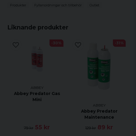
Produkter
Fyllanordningar och tillbehör
Outlet
Abbey Brut Sniper Gas ger en kraftfull
gasutveckling och tryckkraft, vilket resulterar i en
ökad projektilhastighet och längre skjutsträcka.
Liknande produkter
Den erbjuder också en jämn och kontrollerad
utgångshastighet, vilket ger precision och
noggrannhet i varje skott.
-30%
-31%
ABBEY
Abbey Predator Gas
Mini
ABBEY
Abbey Predator
Maintenance
55 kr
89 kr
79 kr
129 kr