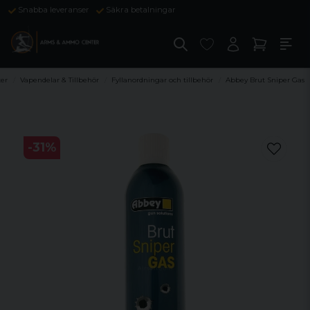
Snabba leveranser
Säkra betalningar
er
Vapendelar & Tillbehör
Fyllanordningar och tillbehör
Abbey Brut Sniper Gas
-
31
%