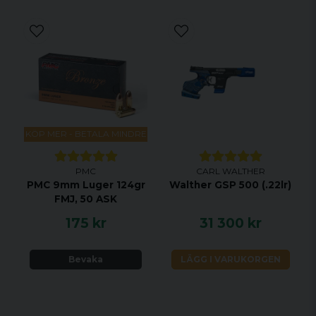
KÖP MER - BETALA MINDRE
PMC
CARL WALTHER
PMC 9mm Luger 124gr
Walther GSP 500 (.22lr)
FMJ, 50 ASK
175 kr
31 300 kr
Bevaka
LÄGG I VARUKORGEN