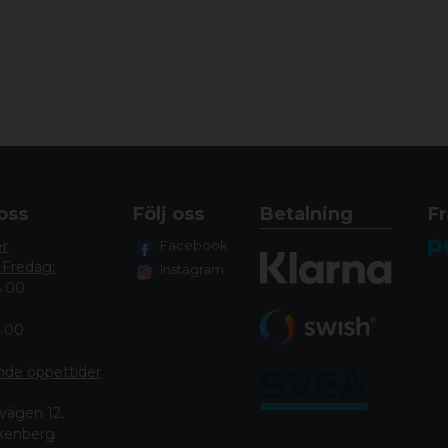
oss
Följ oss
Betalning
Fr
er
Facebook
 Fredag:
Instagram
8.00
4.00
nde öppettide
r
vägen 12,
lkenberg