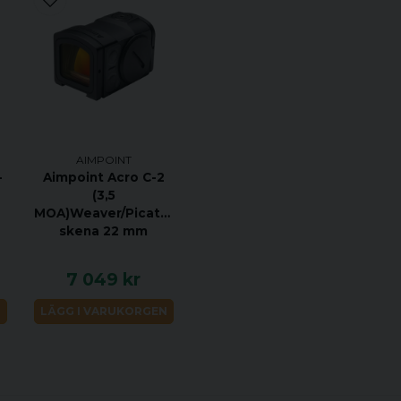
AIMPOINT
-
Aimpoint Acro C-2
(3,5
D
MOA)Weaver/Picatinny
skena 22 mm
7 049 kr
N
LÄGG I VARUKORGEN