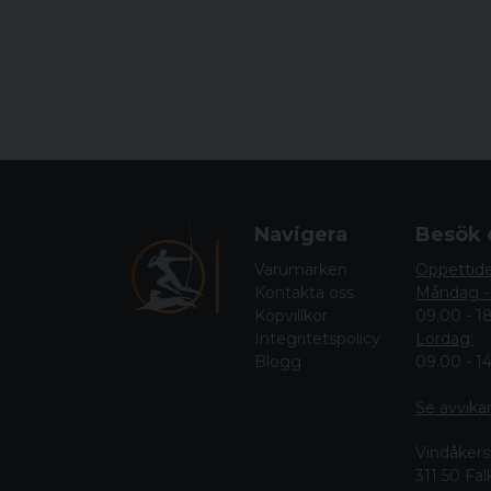
Navigera
Besök 
Varumärken
Öppettid
Kontakta oss
Måndag -
Köpvillkor
09.00 - 1
Integritetspolicy
Lördag:
Blogg
09.00 - 1
Se avvika
Vindåkers
311 50 Fa