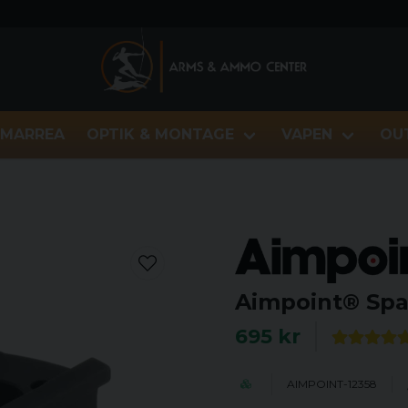
MARREA
OPTIK & MONTAGE
VAPEN
OU
Aimpoint® Sp
695 kr
AIMPOINT-12358