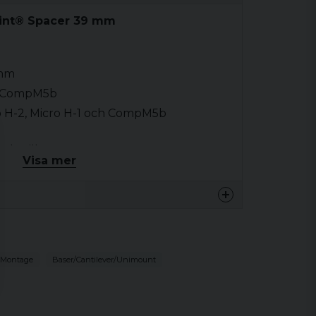
oint® Spacer 39 mm
 mm
 & CompM5b
ro H-2, Micro H-1 och CompM5b
xeln till 39 mm
Visa mer
sida
 (Torx), Låsvätska och Aimpoint®
 Montage
Baser/Cantilever/Unimount