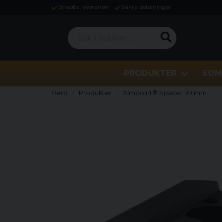
Snabba leveranser
Säkra betalningar
Sök i butiken ...
PRODUKTER
SOM
Hem
Produkter
Aimpoint® Spacer 39 mm