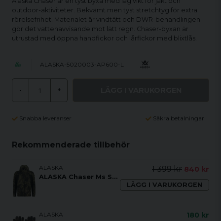
Alaska Chaser är en tyst byxa med låg vikt för jakt och
outdoor-aktiviteter. Bekvämt men tyst stretchtyg för extra
rörelsefrihet. Materialet är vindtätt och DWR-behandlingen
gör det vattenavvisande mot lätt regn. Chaser-byxan är
utrustad med öppna handfickor och lårfickor med blixtlås.
ALASKA-5020003-AP600-L
LÄGG I VARUKORGEN
-
+
Snabba leveranser
Säkra betalningar
Rekommenderade tillbehör
ALASKA
1 399 kr
840 kr
ALASKA Chaser Ms Stretch Jacket
LÄGG I VARUKORGEN
ALASKA
180 kr