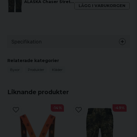
ALASKA Chaser Stretch Gloves, Blindtech Forest
LÄGG I VARUKORGEN
Specifikation
Material
Relaterade kategorier
57 % återvunnen polyester
Byxor
Produkter
Kläder
43 % polyester
Liknande produkter
Detaljfunktioner
Bekvämt stretchtyg som andas
-14%
-49%
PFC-fri vattenavstötande behandling
Öppna handfickor
Lårfickor med blixtlås