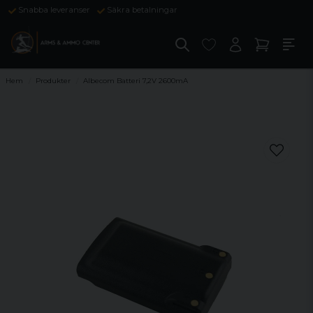
Snabba leveranser
Säkra betalningar
Hem
Produkter
Albecom Batteri 7,2V 2600mA