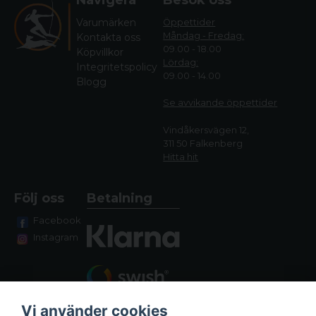
Varumärken
Öppettider
Måndag - Fredag:
Kontakta oss
09.00 - 18.00
Köpvillkor
Lördag:
Integritetspolicy
09.00 - 14.00
Blogg
Se avvikande öppettide
r
Vindåkersvägen 12,
311 50 Falkenberg
Hitta hit
Följ oss
Betalning
Facebook
Instagram
Vi använder cookies