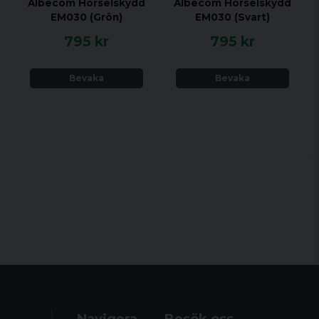
Albecom Hörselskydd
Albecom Hörselskydd
EM030 (Grön)
EM030 (Svart)
795 kr
795 kr
Bevaka
Bevaka
Navigera
Besök oss