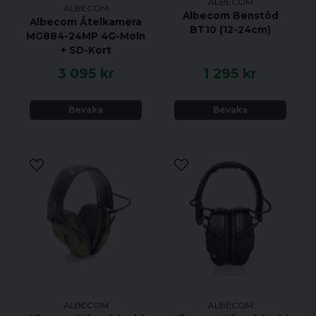
ALBECOM
ALBECOM
Albecom Benstöd
Albecom Åtelkamera
BT10 (12-24cm)
MG884-24MP 4G-Moln
+ SD-Kort
3 095 kr
1 295 kr
Bevaka
Bevaka
ALBECOM
ALBECOM