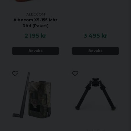
ALBECOM
Albecom X5-155 Mhz
Röd (Paket)
2 195 kr
3 495 kr
Bevaka
Bevaka