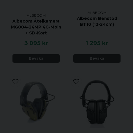
ALBECOM
ALBECOM
Albecom Benstöd
Albecom Åtelkamera
BT10 (12-24cm)
MG884-24MP 4G-Moln
+ SD-Kort
3 095 kr
1 295 kr
Bevaka
Bevaka