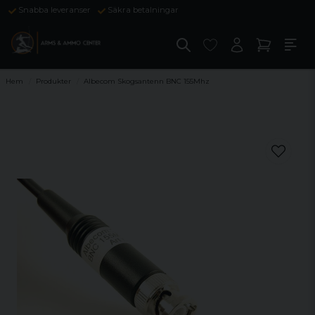
Snabba leveranser
Säkra betalningar
Hem
Produkter
Albecom Skogsantenn BNC 155Mhz