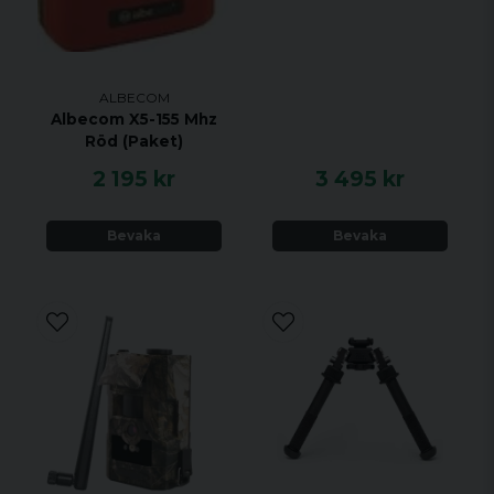
ALBECOM
Albecom X5-155 Mhz
Röd (Paket)
2 195 kr
3 495 kr
Bevaka
Bevaka