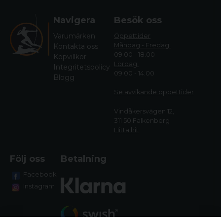
Navigera
Besök oss
Varumärken
Öppettider
Måndag - Fredag:
Kontakta oss
09.00 - 18.00
Köpvillkor
Lördag:
Integritetspolicy
09.00 - 14.00
Blogg
Se avvikande öppettide
r
Vindåkersvägen 12,
311 50 Falkenberg
Hitta hit
Följ oss
Betalning
Facebook
Instagram