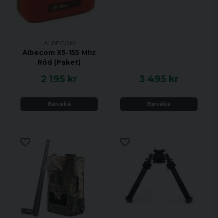
ALBECOM
Albecom X5-155 Mhz
Röd (Paket)
2 195 kr
3 495 kr
Bevaka
Bevaka