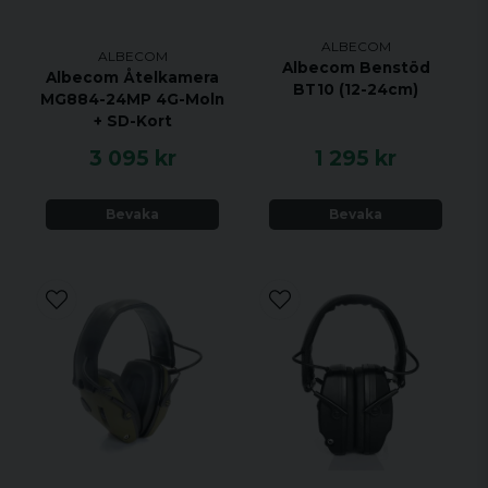
ALBECOM
ALBECOM
Albecom Benstöd
Albecom Åtelkamera
BT10 (12-24cm)
MG884-24MP 4G-Moln
+ SD-Kort
3 095 kr
1 295 kr
Bevaka
Bevaka