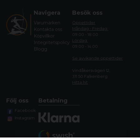
Navigera
Besök oss
Varumärken
Öppettider
Måndag - Fredag:
Kontakta oss
09.00 - 18.00
Köpvillkor
Lördag:
Integritetspolicy
09.00 - 14.00
Blogg
Se avvikande öppettide
r
Vindåkersvägen 12,
311 50 Falkenberg
Hitta hit
Följ oss
Betalning
Facebook
Instagram