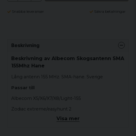
Snabba leveranser
Säkra betalningar
Beskrivning
Beskrivning av Albecom Skogsantenn SMA
155Mhz Hane
Lång antenn 155 MHz. SMA-hane. Sverige
Passar till
Albecom X5/X6/X7/X8/Light-155
Zodiac extreme/easyhunt 2
Visa mer
Lafayette Micro 4/Micro 5
Brecom VR500/VR600/VR1000