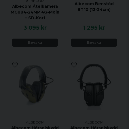
ALBECOM
Albecom Benstöd
Albecom Åtelkamera
BT10 (12-24cm)
MG884-24MP 4G-Moln
+ SD-Kort
3 095 kr
1 295 kr
Bevaka
Bevaka
ALBECOM
ALBECOM
Albecom Hörselskydd
Albecom Hörselskydd