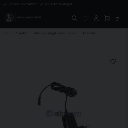
Snabba leveranser
Säkra betalningar
Hem
Produkter
Albecom Väggladdare 230volt (Till bordsställ)