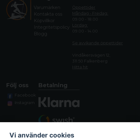
Varumärken
Öppettider
Måndag - Fredag:
Kontakta oss
09.00 - 18.00
Köpvillkor
Lördag:
Integritetspolicy
09.00 - 14.00
Blogg
Se avvikande öppettide
r
Vindåkersvägen 12,
311 50 Falkenberg
Hitta hit
Följ oss
Betalning
Facebook
Instagram
Vi använder cookies