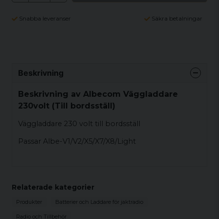
Snabba leveranser
Säkra betalningar
Beskrivning
Beskrivning av Albecom Väggladdare
230volt (Till bordsställ)
Väggladdare 230 volt till bordsställ
Passar Albe-V1/V2/X5/X7/X8/Light
Relaterade kategorier
Produkter
Batterier och Laddare för jaktradio
Radio och Tillbehör