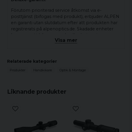
Förutom prioriterad service åtkomst via e-
posttjänst (bifogas med produkt), erbjuder ALPEN
en garanti utan slutdatum efter att produkten har
registrerats på alpenoptics.de. Skadade enheter
kommer att bli reparerade eller bytas ut
Visa mer
kostnadsfritt.
FLUODIGITS TECHNOLOGY
Relaterade kategorier
Tack vare fluorescerande förstoringsnummer, är
zoomnivån lätt att känna igen även i skymningen
Produkter
Handkikare
Optik & Montage
eller på natten. Samtidigt förblir du oupptäckt,
eftersom siffrorna är redan osynliga från ett
avstånd av bara 1,5 m.
Liknande produkter
Även tillbehören håller högsta kvalitet gällande
standarder. Till exempel all fjärroptik kommer i en
premium multifunktionell nylonväska. Tack vare
den elegant designade höga
kvalitetsförpackningen, blir uppackningen även till
ett nöje.