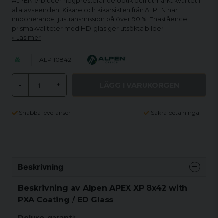
ALPEN erbjuder högpresterande optik och utmärkt kvalitet i
alla avseenden. Kikare och kikarsikten från ALPEN har
imponerande ljustransmission på över 90 %. Enastående
prismakvaliteter med HD-glas ger utsökta bilder.
Läs mer
ALP110842
LÄGG I VARUKORGEN
-
+
Snabba leveranser
Säkra betalningar
Beskrivning
Beskrivning av Alpen APEX XP 8x42 with
PXA Coating / ED Glass
Deluxe-garanti: