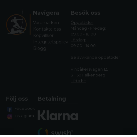
Navigera
Besök oss
Varumärken
Öppettider
Måndag - Fredag:
Kontakta oss
09.00 - 18.00
Köpvillkor
Lördag:
Integritetspolicy
09.00 - 14.00
Blogg
Se avvikande öppettide
r
Vindåkersvägen 12,
311 50 Falkenberg
Hitta hit
Följ oss
Betalning
Facebook
Instagram