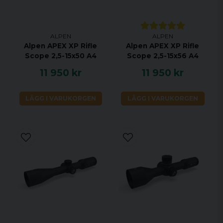
Synfält (1000 m): 142 m
Närbild från 2,5 m
Prisma: BaK-4
ALPEN
ALPEN
Alpen APEX XP Rifle
Alpen APEX XP Rifle
Linsmaterial: ED-glas
Scope 2,5-15x50 A4
Scope 2,5-15x56 A4
Vattentät: Ja, 1 m / 30 min
11 950 kr
11 950 kr
Storlek: (L x B x H) 138 x 132 x 50
Vikt: 703 g
LÄGG I VARUKORGEN
LÄGG I VARUKORGEN
Stativadaptergänga: Ja
Ingår i priset:
Väska med förvaringsavdelning gjord av
extremt slitstarkt 900D-segeltyg
Bärrem