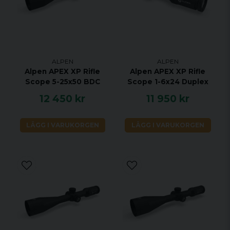
Både före och efter köp kan våra kunder förlita sig
på våra kompetenta ansträngningar från expert
säljare och servicecenter. Den toppmoderna
lagerlogistiken i Tyskland garanterar snabb
leverans.
ALPEN
ALPEN
Alpen APEX XP Rifle
Alpen APEX XP Rifle
Teknisk Data:
Scope 5-25x50 BDC
Scope 1-6x24 Duplex
APEX XP 8x42
12 450 kr
11 950 kr
Användningsområde: Jakt, fågel &
naturskådning, resor och sport, vandring
LÄGG I VARUKORGEN
LÄGG I VARUKORGEN
Förstoring: 8x
Typ: Takkantsprisma
Objektiv lins diameter: 42 mm
Typ av beläggning: PXA + FMC + HR
Färg på beläggning: Grön
Ljusintensitet: 27,56
Skymningsfaktor: 18,33