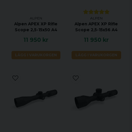
Justeringsområde höjdjusteringsklick: 170
Justeringsområde sidojusteringklick: 170
ALPEN
ALPEN
Förstoring: 2,5-16x
Alpen APEX XP Rifle
Alpen APEX XP Rifle
Scope 2,5-15x50 A4
Scope 2,5-15x56 A4
Mittub: 30 mm
11 950 kr
11 950 kr
Typ av beläggning UBX
Riktmedelsjustering / per klick / 100 m
MRAD 0,1
LÄGG I VARUKORGEN
LÄGG I VARUKORGEN
Red Dot: Dag & natt jakt lämplig
SmartDot Teknik: Ja
Vattentät: Ja, 3 m
Parallaxjustering: Ja, 10 m – 1 000 m
Nollstopp: Ja
Gasfylld: Ja
Pupillavstånd (mm): min. 86 – max. 100 min
Temperaturområde: -20° C ~ 70° C
Tublängd: 345 mm