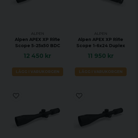
kvalitetsförpackningen, blir uppackningen även till
ett nöje.
Både före och efter köp kan våra kunder förlita sig
på våra kompetenta ansträngningar från expert
säljare och servicecenter.
ALPEN
ALPEN
Alpen APEX XP Rifle
Alpen APEX XP Rifle
Den toppmoderna lagerlogistiken i Tyskland
Scope 5-25x50 BDC
Scope 1-6x24 Duplex
garanterar snabb leverans.
12 450 kr
11 950 kr
Teknisk data:
LÄGG I VARUKORGEN
LÄGG I VARUKORGEN
APEX XP 2,5-16x42
Användningsområde: Skymning & nattjakt
Objektiv: 42 mm
Synfält m / 100 m: min. 2,25 – max. 14,1
Ljusintensitet: 282
Skymningsfaktor: 10,24
Närbild från 10 m
Riktmedel: A4, BDC