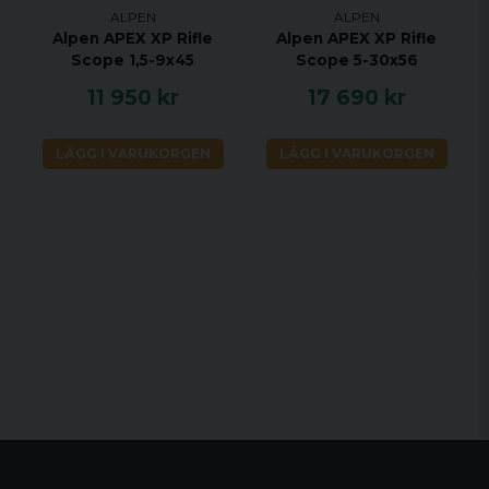
ALPEN
ALPEN
Mått: (L x B x H) 345 x 79 x 61 mm
Alpen APEX XP Rifle
Alpen APEX XP Rifle
Vikt: 615 g
Scope 1,5-9x45
Scope 5-30x56
11 950 kr
17 690 kr
LÄGG I VARUKORGEN
LÄGG I VARUKORGEN