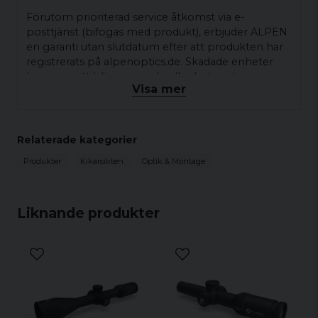
Förutom prioriterad service åtkomst via e-
posttjänst (bifogas med produkt), erbjuder ALPEN
en garanti utan slutdatum efter att produkten har
registrerats på alpenoptics.de. Skadade enheter
kommer att bli reparerade eller bytas ut
Visa mer
kostnadsfritt.
FLUODIGITS TECHNOLOGY
Relaterade kategorier
Tack vare fluorescerande förstoringsnummer, är
zoomnivån lätt att känna igen även i skymningen
Produkter
Kikarsikten
Optik & Montage
eller på natten. Samtidigt förblir du oupptäckt,
eftersom siffrorna är redan osynliga från ett
avstånd av bara 1,5 m.
Liknande produkter
ALPS använder MRAD 0.1 klickjusteringar för varje
kikarsikte.
Även tillbehören håller högsta kvalitet gällande
standarder. Till exempel all fjärroptik kommer i en
premium multifunktionell nylonväska. Tack vare
den elegant designade höga