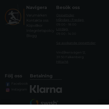
Navigera
Besök oss
Varumärken
Öppettider
Måndag - Fredag:
Kontakta oss
09.00 - 18.00
Köpvillkor
Lördag:
Integritetspolicy
09.00 - 14.00
Blogg
Se avvikande öppettide
r
Vindåkersvägen 12,
311 50 Falkenberg
Hitta hit
Följ oss
Betalning
Facebook
Instagram