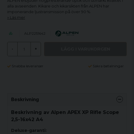
ALPEN erbjuder högpresterande optik och utmärkt kvalitet i
alla avseenden. Kikare och kikarsikten från ALPEN har
imponerande ljustransmission på över 90 %.
Läs mer
ALP2251642
LÄGG I VARUKORGEN
-
+
Snabba leveranser
Säkra betalningar
Beskrivning
Beskrivning av Alpen APEX XP Rifle Scope
2,5-16x42 A4
Deluxe-garanti: