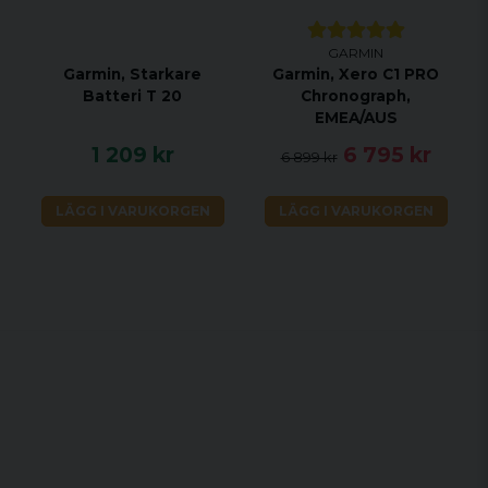
Dy
spår
GARMIN
Garmin, Starkare
Garmin, Xero C1 PRO
2-m
Batteri T 20
Chronograph,
spårn
EMEA/AUS
1 209 kr
6 795 kr
6 899 kr
BATTERITID
Enh
LÄGG I VARUKORGEN
LÄGG I VARUKORGEN
hu
10-se
spår
timmar Dy
spårn
2-m
spårn
GRÄNSSNITT