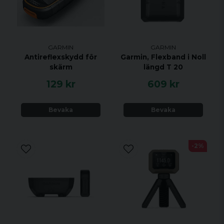
Allmänt
In
SPÅRNINGSRÄCKVIDD
GARMIN
GARMIN
t
Antireflexskydd för
Garmin, Flexband i Noll
skärm
längd T 20
70 mm x 3
FYSISKA MÅTT
129 kr
609 kr
x 
VIKT
Bevaka
Bevaka
VATTENKLASSNING
1 ATM (10
-2%
Uppladdni
BATTERI
litiumjo
Endast
10-se
spår