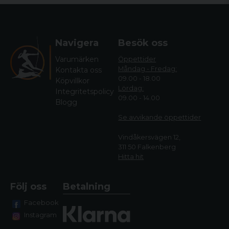
Frankrike, 
Spanien, Ty
TÄCKNINGSOMRÅDE FÖR LTE
Sverige, 
Navigera
Besök oss
Norge, D
Varumärken
Öppettider
Måndag - Fredag:
Kontakta oss
Sensorer
09.00 - 18.00
Köpvillkor
Lördag:
Integritetspolicy
GPS
09.00 - 14.00
Blogg
GALILEO
Se avvikande öppettide
r
ENHETSFREKVENS
Vindåkersvägen 12,
311 50 Falkenberg
Hundspårningsfunktioner
Hitta hit
VÄGLEDANDE LED-LJUS
Ja (finn
Följ oss
Betalning
Facebook
RÄDDNINGSLÄGE
Instagram