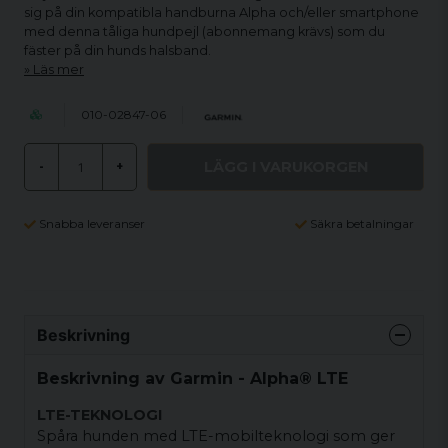
sig på din kompatibla handburna Alpha och/eller smartphone
med denna tåliga hundpejl (abonnemang krävs) som du
fäster på din hunds halsband.
Läs mer
010-02847-06
LÄGG I VARUKORGEN
-
+
Snabba leveranser
Säkra betalningar
Beskrivning
Beskrivning av Garmin - Alpha® LTE
LTE-TEKNOLOGI
Spåra hunden med LTE-mobilteknologi som ger