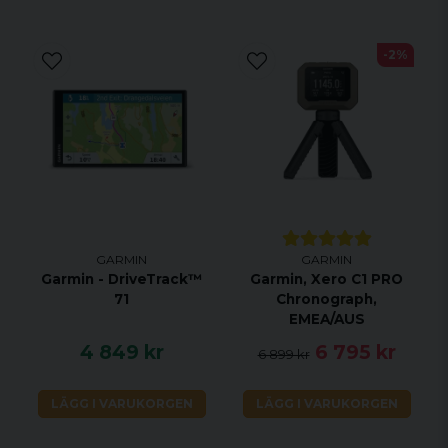
-2%
GARMIN
GARMIN
Garmin - DriveTrack™
Garmin, Xero C1 PRO
71
Chronograph,
EMEA/AUS
4 849 kr
6 795 kr
6 899 kr
LÄGG I VARUKORGEN
LÄGG I VARUKORGEN