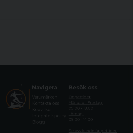
Navigera
Besök oss
Varumärken
Öppettider
Måndag - Fredag:
Kontakta oss
09.00 - 18.00
Köpvillkor
Lördag:
Integritetspolicy
09.00 - 14.00
Blogg
Se avvikande öppettide
r