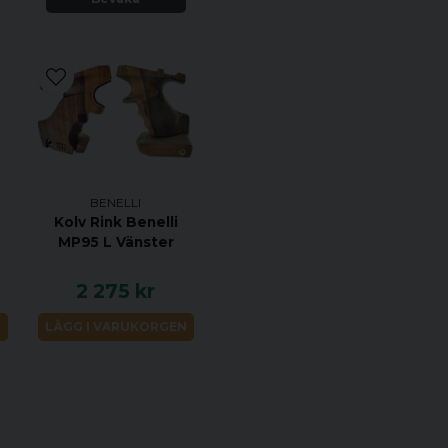
BENELLI
Kolv Rink Benelli
MP95 L Vänster
2 275 kr
N
LÄGG I VARUKORGEN