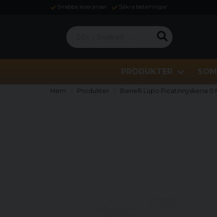
Snabba leveranser
Säkra betalningar
Sök i butiken ...
PRODUKTER
SOM
Hem
Produkter
Benelli Lupo Picatinnyskena 0