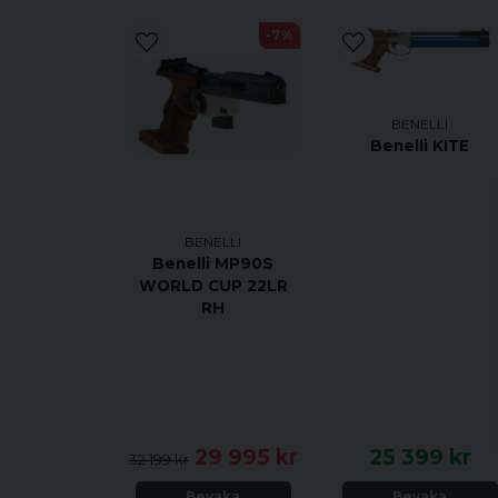
-7%
BENELLI
Benelli KITE
BENELLI
Benelli MP90S
WORLD CUP 22LR
RH
29 995 kr
25 399 kr
32 199 kr
Bevaka
Bevaka