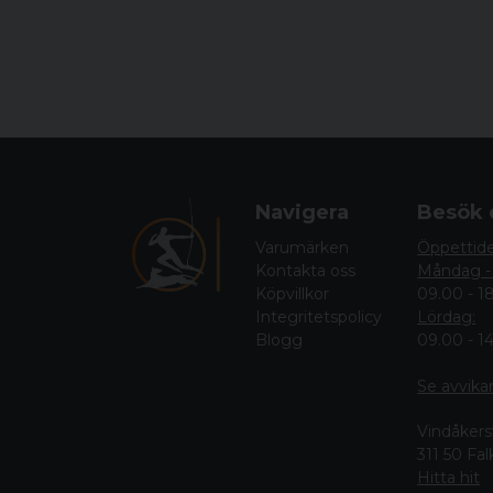
Navigera
Besök 
Varumärken
Öppettid
Kontakta oss
Måndag -
Köpvillkor
09.00 - 1
Integritetspolicy
Lördag:
Blogg
09.00 - 1
Se avvika
Vindåkers
311 50 Fa
Hitta hit