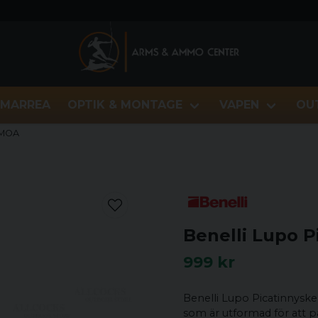
MARREA
OPTIK & MONTAGE
VAPEN
OU
 MOA
Benelli Lupo 
999 kr
Benelli Lupo Picatinnysk
som är utformad för att 