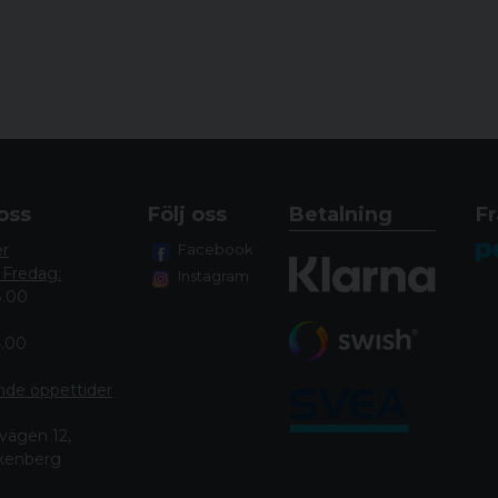
oss
Följ oss
Betalning
Fr
er
Facebook
 Fredag:
Instagram
8.00
4.00
nde öppettide
r
vägen 12,
lkenberg