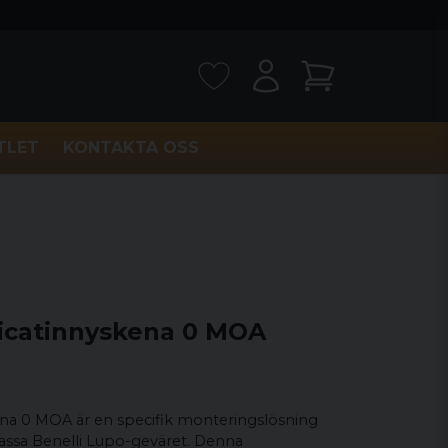
TLET
KONTAKTA OSS
Picatinnyskena 0 MOA
ena 0 MOA är en specifik monteringslösning
passa Benelli Lupo-geväret. Denna