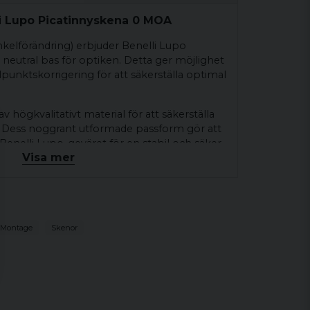
li Lupo Picatinnyskena 0 MOA
kelförändring) erbjuder Benelli Lupo
 neutral bas för optiken. Detta ger möjlighet
llpunktskorrigering för att säkerställa optimal
v högkvalitativt material för att säkerställa
t. Dess noggrant utformade passform gör att
Benelli Lupo-geväret för en stabil och säker
Visa mer
na 0 MOA är en pålitlig och funktionell
ikarsikten och annan optik på Benelli Lupo-
 vinkel och noggranna passform ger den en
ra träffsäkerheten och prestandan hos din
 Montage
Skenor