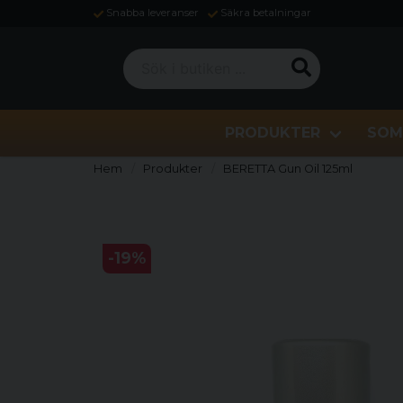
Snabba leveranser
Säkra betalningar
Sök i butiken ...
PRODUKTER
SOM
Hem
Produkter
BERETTA Gun Oil 125ml
-
19
%