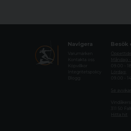
Navigera
Besök 
Varumärken
Öppettid
Kontakta oss
Måndag -
Köpvillkor
09.00 - 1
Integritetspolicy
Lördag:
Blogg
09.00 - 1
Se avvika
Vindåkers
311 50 Fa
Hitta hit