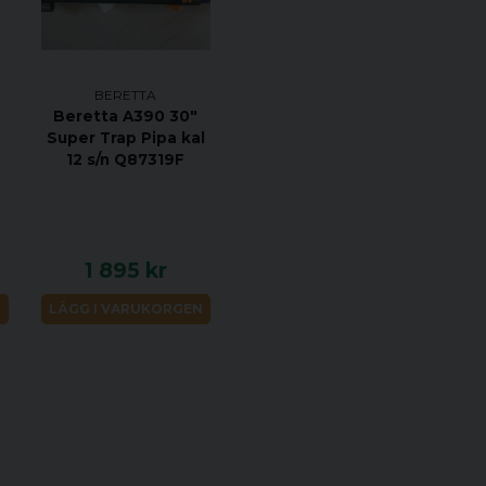
BERETTA
Beretta A390 30"
Super Trap Pipa kal
12 s/n Q87319F
1 895 kr
N
LÄGG I VARUKORGEN