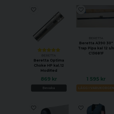
BERETTA
Beretta A390 30"
Trap Pipa kal 12 s/
C13681F
BERETTA
Beretta Optima
Choke HP kal.12
Modified
869 kr
1 595 kr
Bevaka
LÄGG I VARUKORGE