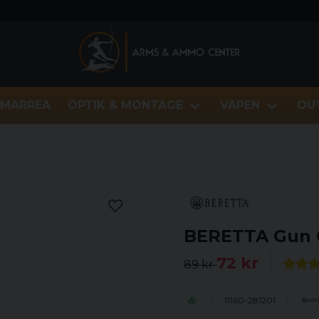
MARREA
OPTIK & MONTAGE
VAPEN
OU
BERETTA Gun O
72 kr
89 kr
11160-281201