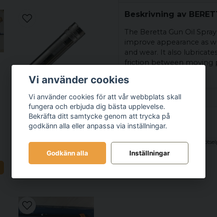
Beskrivning av BERET
The Beretta Gun Oil Spray
improve appearance as we
and wear. It also lubrica
friction between moving p
Vi använder cookies
n
Recensioner (1)
Vi använder cookies för att vår webbplats skall
BERETTA
fungera och erbjuda dig bästa upplevelse.
Beretta Optima
Bekräfta ditt samtycke genom att trycka på
stefan
Choke HP kal.12
godkänn alla eller anpassa via inställningar.
Relaterade kategorier
för 1 år sedan
Impr. Cylinder
Produkter
Rengörings & Skötsel
869 kr
Godkänn alla
Inställningar
N
Bevaka