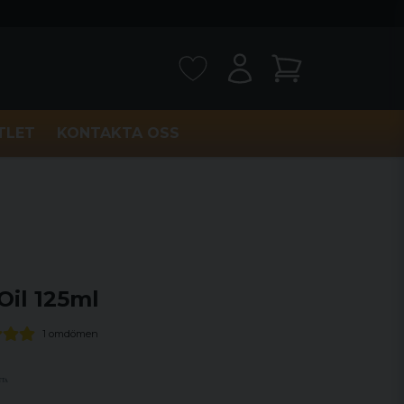
TLET
KONTAKTA OSS
il 125ml
1 omdömen