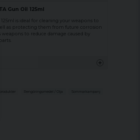
TA Gun Oil 125ml
 125ml is ideal for cleaning your weapons to
ll as protecting them from future corrosion
tes weapons to reduce damage caused by
arts.
produkter
Rengöringsmedel / Olja
Sommarkampanj