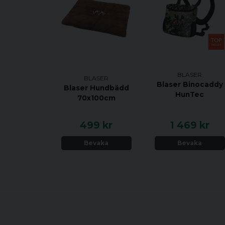
BLASER
BLASER
Blaser Binocaddy
Blaser Hundbädd
HunTec
70x100cm
499 kr
1 469 kr
Bevaka
Bevaka