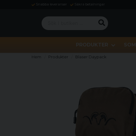
Snabba leveranser
Säkra betalningar
Sök i butiken ...
PRODUKTER
SOM
Hem
Produkter
Blaser Daypack