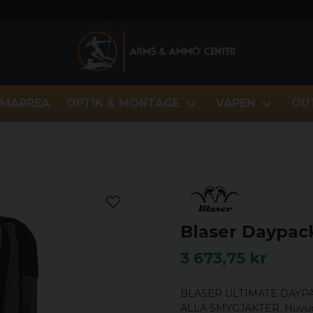
MARREA
OPTIK & MONTAGE
VAPEN
OU
Blaser Daypac
3 673,75 kr
BLASER ULTIMATE DAYP
ALLA SMYGJAKTER. Huvudfa