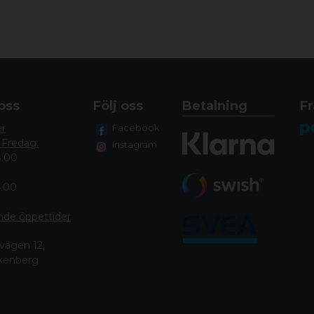
oss
Följ oss
Betalning
Fr
er
Facebook
 Fredag:
Instagram
8.00
4.00
nde öppettide
r
vägen 12,
lkenberg