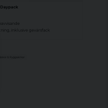
r Daypack
navvisande
tning, inklusive gevärsfack
äskor & Ryggsäckar