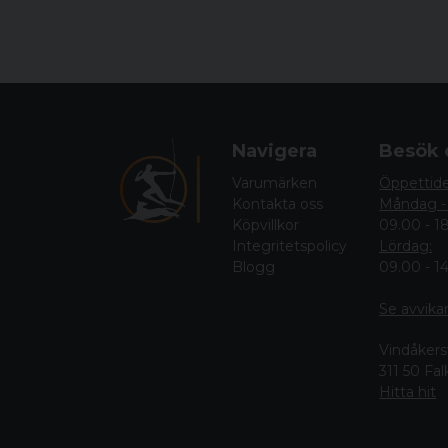
Navigera
Besök 
Varumärken
Öppettid
Kontakta oss
Måndag -
Köpvillkor
09.00 - 1
Integritetspolicy
Lördag:
Blogg
09.00 - 1
Se avvika
Vindåkers
311 50 Fa
Hitta hit