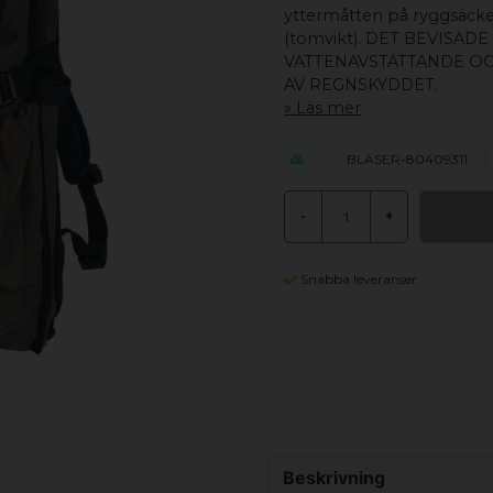
yttermåtten på ryggsäcken
(tomvikt). DET BEVISA
VATTENAVSTÄTTANDE OC
AV REGNSKYDDET.
Läs mer
BLASER-80409311
-
+
Snabba leveranser
Beskrivning