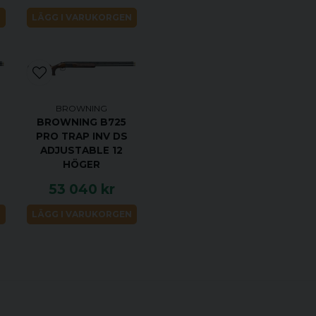
D
Typ av
N
LÄGG I VARUKORGEN
magasin
Bl
Pipans finish
Sa
Trädelar
BROWNING
No
BROWNING B725
Riktmedel
PRO TRAP INV DS
ADJUSTABLE 12
Ka
Förpackning
HÖGER
53 040 kr
N
LÄGG I VARUKORGEN