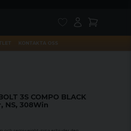
TLET
KONTAKTA OSS
BOLT 3S COMPO BLACK
, NS, 308Win
am och semiweight-pipa erbjuder den