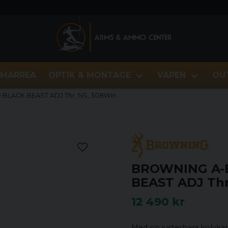
MARREA
OPTIK & MONTAGE
VAPEN
OU
LACK BEAST ADJ Thr, NS, 308Win
BROWNING A-
BEAST ADJ Thr
12 490 kr
Med sin justerbara kolvk