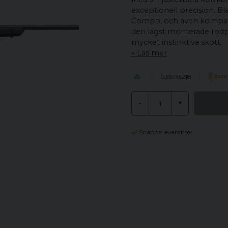
exceptionell precision. B
Compo, och även kompatib
den lägst monterade rödp
mycket instinktiva skott.
Läs mer
035735218
-
+
Snabba leveranser