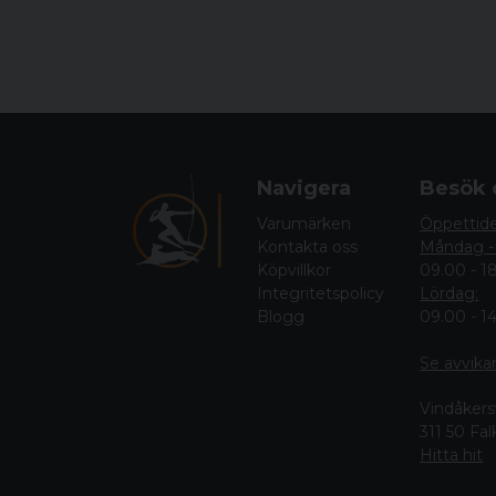
Navigera
Besök 
Varumärken
Öppettid
Kontakta oss
Måndag -
Köpvillkor
09.00 - 1
Integritetspolicy
Lördag:
Blogg
09.00 - 1
Se avvika
Vindåkers
311 50 Fa
Hitta hit