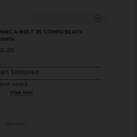
WNING A-BOLT 3S COMPO BLACK
308Win
0-20
art komposit
stol stock
Visa mer
ide
3
+1
Nya vapen