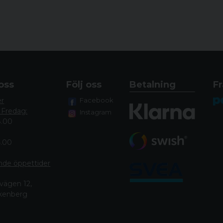
oss
Följ oss
Betalning
Fr
er
Facebook
 Fredag:
Instagram
8.00
4.00
nde öppettide
r
vägen 12,
lkenberg