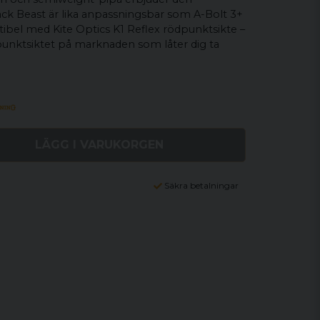
lack Beast är lika anpassningsbar som A-Bolt 3+
el med Kite Optics K1 Reflex rödpunktsikte –
unktsiktet på marknaden som låter dig ta
LÄGG I VARUKORGEN
Säkra betalningar