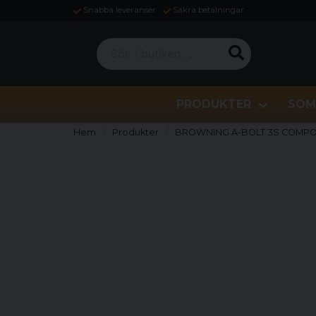
Snabba leveranser
Säkra betalningar
Sök i butiken ...
PRODUKTER
SOM
Hem
Produkter
BROWNING A-BOLT 3S COMPO B