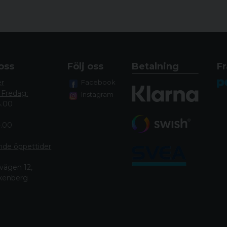
oss
Följ oss
Betalning
Fr
er
Facebook
 Fredag:
Instagram
8.00
4.00
nde öppettide
r
vägen 12,
lkenberg