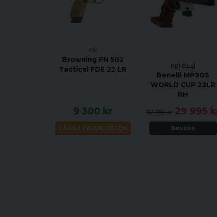
FN
Browning FN 502
BENELLI
Tactical FDE 22 LR
Benelli MP90S
WORLD CUP 22LR
RH
9 300 kr
29 995 k
32 199 kr
LÄGG I VARUKORGEN
Bevaka