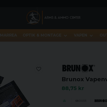
MARREA
OPTIK & MONTAGE
VAPEN
OU
Brunox Vapen
88,75 kr
680033