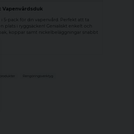
x Vapenvårdsduk
i 5-pack för din vapenvård. Perfekt att ta
 plats i ryggsäcken! Genialiskt enkelt och
mbak, koppar samt nickelbeläggningar snabbt
produkter
Rengöringsverktyg