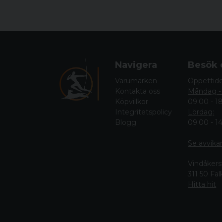
Navigera
Besök 
Varumärken
Öppettid
Kontakta oss
Måndag -
Köpvillkor
09.00 - 1
Integritetspolicy
Lördag:
Blogg
09.00 - 1
Se avvika
Vindåkers
311 50 Fa
Hitta hit