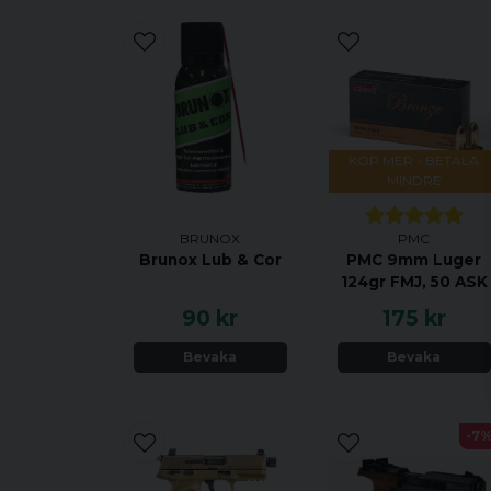
KÖP MER - BETALA
MINDRE
BRUNOX
PMC
Brunox Lub & Cor
PMC 9mm Luger
124gr FMJ, 50 ASK
90 kr
175 kr
Bevaka
Bevaka
-7