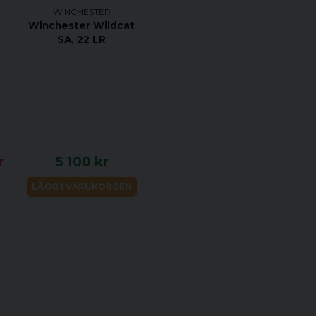
WINCHESTER
Winchester Wildcat
SA, 22 LR
r
5 100 kr
LÄGG I VARUKORGEN