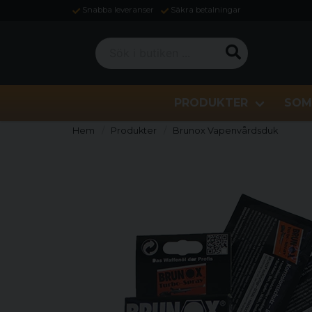
Snabba leveranser
Säkra betalningar
Sök i butiken ...
PRODUKTER
SOM
Hem
Produkter
Brunox Vapenvårdsduk