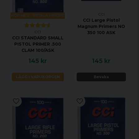
CCI
KÖP MER - BETALA MINDRE
CCI Large Pistol
Magnum Primers NO
CCI
350 100 ASK
CCI STANDARD SMALL
PISTOL PRIMER .500
CLAM 100/ASK
145 kr
145 kr
LÄGG I VARUKORGEN
Bevaka