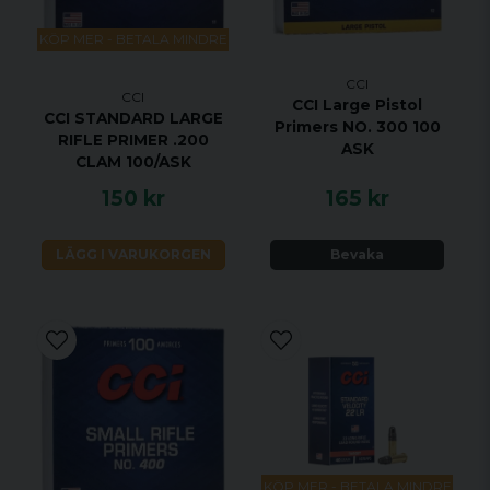
KÖP MER - BETALA MINDRE
CCI
CCI
CCI Large Pistol
CCI STANDARD LARGE
Primers NO. 300 100
RIFLE PRIMER .200
ASK
CLAM 100/ASK
150 kr
165 kr
LÄGG I VARUKORGEN
Bevaka
KÖP MER - BETALA MINDRE