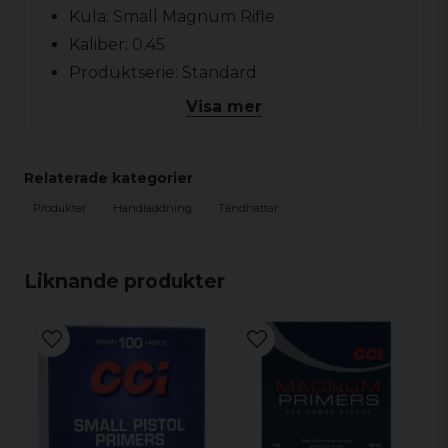
Kula: Small Magnum Rifle
Kaliber: 0.45
Produktserie: Standard
Antal per förpackning: 100 st
Visa mer
Relaterade kategorier
Produkter
Handladdning
Tändhattar
Liknande produkter