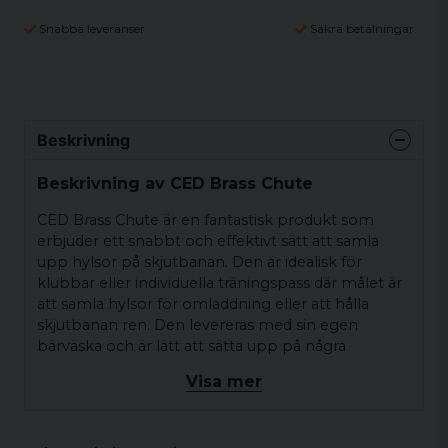
Snabba leveranser
Säkra betalningar
Beskrivning
Beskrivning av CED Brass Chute
CED Brass Chute är en fantastisk produkt som
erbjuder ett snabbt och effektivt sätt att samla
upp hylsor på skjutbanan. Den är idealisk för
klubbar eller individuella träningspass där målet är
att samla hylsor för omladdning eller att hålla
skjutbanan ren. Den levereras med sin egen
bärväska och är lätt att sätta upp på några
minuter.
Visa mer
Tillverkad av en aluminiumram med kraftigt,
väderbeständigt nät, är detta unika
hylsinsamlingssystem designat med en