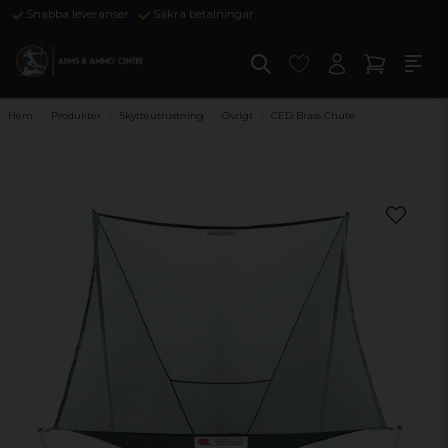
Snabba leveranser
Säkra betalningar
Hem
Produkter
Skytteutrustning
Övrigt
CED Brass Chute