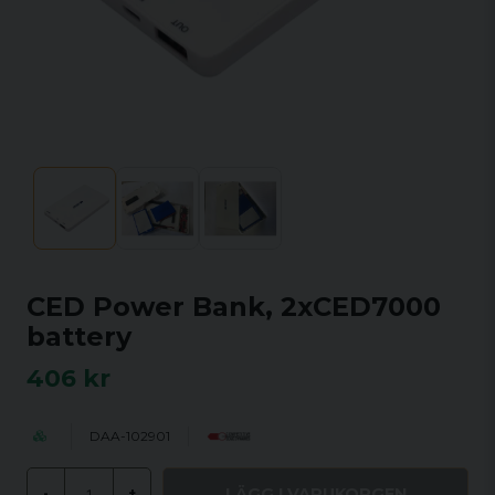
CED Power Bank, 2xCED7000
battery
406 kr
DAA-102901
LÄGG I VARUKORGEN
-
+