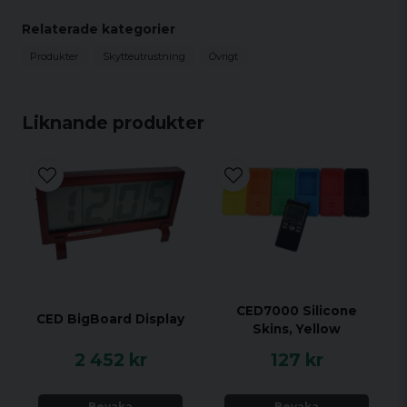
batterierna inuti.
Relaterade kategorier
Öppna den och ta ut de två batterierna för att
Produkter
Skytteutrustning
Övrigt
använda som ersättningsbatterier för din
CED7000-timer.
Liknande produkter
CED7000 Silicone
CED BigBoard Display
Skins, Yellow
2 452 kr
127 kr
Bevaka
Bevaka