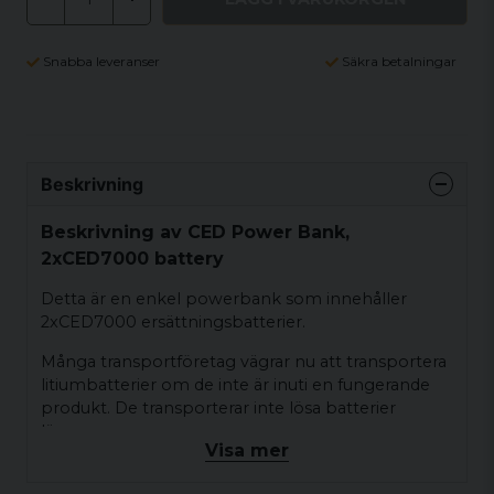
Snabba leveranser
Säkra betalningar
Beskrivning
Beskrivning av CED Power Bank,
2xCED7000 battery
Detta är en enkel powerbank som innehåller
2xCED7000 ersättningsbatterier.
Många transportföretag vägrar nu att transportera
litiumbatterier om de inte är inuti en fungerande
produkt. De transporterar inte lösa batterier
längre.
Visa mer
För att lösa detta problem har vi specialtillverkat
denna funktionella powerbank som håller