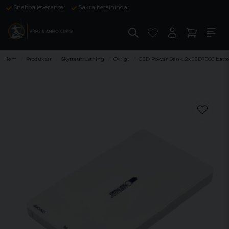
Snabba leveranser
Säkra betalningar
Hem
Produkter
Skytteutrustning
Övrigt
CED Power Bank, 2xCED7000 batte