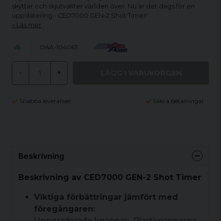
skyttar och skjutvakter världen över. Nu är det dags för en
uppdatering - CED7000 GEN-2 Shot Timer!
Läs mer
DAA-104063
LÄGG I VARUKORGEN
-
+
Snabba leveranser
Säkra betalningar
Beskrivning
Beskrivning av CED7000 GEN-2 Shot Timer
Viktiga förbättringar jämfört med
föregångaren:
Uppgraderade knappar: Plastknapparna