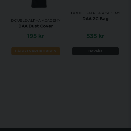
kontroller för enkel användning.
DOUBLE-ALPHA ACADEMY
Hållbar och pålitlig: Byggd för att klara
DAA 2G Bag
DOUBLE-ALPHA ACADEMY
tuff användning i tävlingsinriktade miljöer.
DAA Dust Cover
195 kr
535 kr
LÄGG I VARUKORGEN
Bevaka