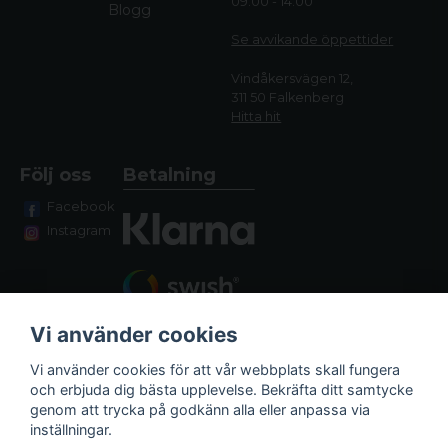
09.00 - 14.00
Blogg
Se avvikande öppettide
r
Vindåkersvägen 12,
311 50 Falkenberg
Hitta hit
Följ oss
Betalning
Facebook
Instagram
Vi använder cookies
Vi använder cookies för att vår webbplats skall fungera
och erbjuda dig bästa upplevelse. Bekräfta ditt samtycke
genom att trycka på godkänn alla eller anpassa via
Fraktalternativ
inställningar.