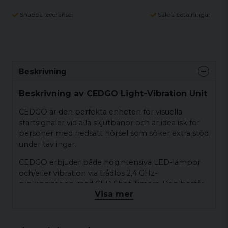
Snabba leveranser
Säkra betalningar
Beskrivning
Beskrivning av CEDGO Light-Vibration Unit
CEDGO är den perfekta enheten för visuella
startsignaler vid alla skjutbanor och är idealisk för
personer med nedsatt hörsel som söker extra stöd
under tävlingar.
CEDGO erbjuder både högintensiva LED-lampor
och/eller vibration via trådlös 2,4 GHz-
synkronisering med CED Shot Timers. Den består
Visa mer
av en sändare som ansluts till AUX-porten på alla
CED-timers och överför trådlöst till CEDGO-
mottagaren.