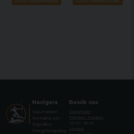
LÄGG I VARUKORGEN
LÄGG I VARUKORGEN
Navigera
Besök oss
Varumärken
Öppettider
Måndag - Fredag:
Kontakta oss
09.00 - 18.00
Köpvillkor
Lördag:
Integritetspolicy