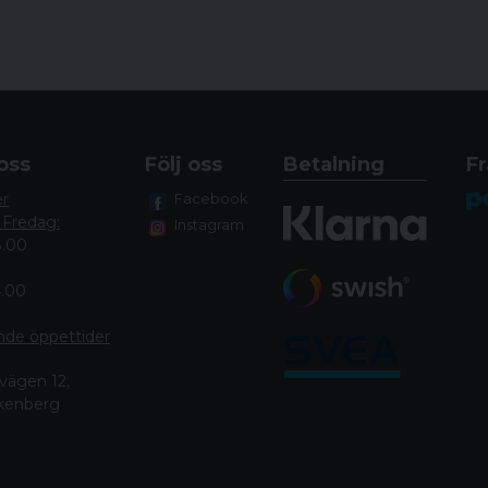
Alla revolvrar i Manur
avtryckare med en öv
oss
Följ oss
Betalning
Fr
och en hammarkraftju
er
Facebook
hammarfjäderviktjust
 Fredag:
Instagram
höga nivå av justerbar
8.00
avtryckaren till de ex
maximal kontroll över 
4.00
nde öppettide
r
vägen 12,
RAM,
lkenberg