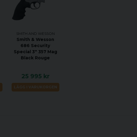
Genom att förbättra sina 
tillverkade revolvrar, for
ständigt ökande efterfråg
främja en legend om det f
SMITH AND WESSON
Smith & Wesson
686 Security
JUS
Special 3" 357 Mag
Black Rouge
25 995 kr
N
LÄGG I VARUKORGEN