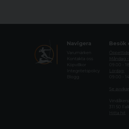
Navigera
Besök 
Varumärken
Öppettid
Kontakta oss
Måndag -
Köpvillkor
09.00 - 1
Integritetspolicy
Lördag:
Blogg
09.00 - 1
Se avvika
Vindåkers
311 50 Fa
Hitta hit