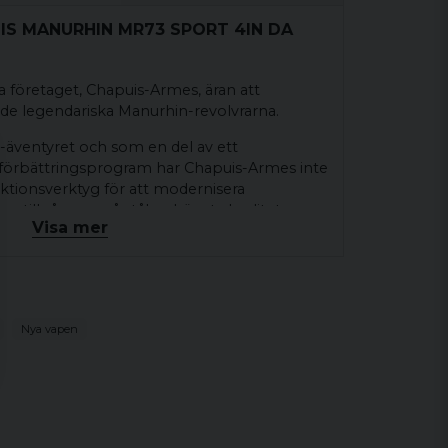
UIS MANURHIN MR73 SPORT 4IN DA
a företaget, Chapuis-Armes, äran att
 de legendariska Manurhin-revolvrarna.
-äventyret och som en del av ett
sförbättringsprogram har Chapuis-Armes inte
duktionsverktyg för att modernisera
m tillgången på stål av högsta kvalitet
Visa mer
 park med 5-axlig CNC-maskin som används
, cylindern och faten på varje revolver.
earbetningsmetoder förknippade med
Nya vapen
sk kontroll möjliggör en produktionskvalitet
ögsta nivån av metallurgiska standarder.
lver är manuellt monterad och justerad i
högkvalitativ vapensmed.