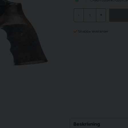
CHA973SSA400357D
-
+
Snabba leveranser
Beskrivning