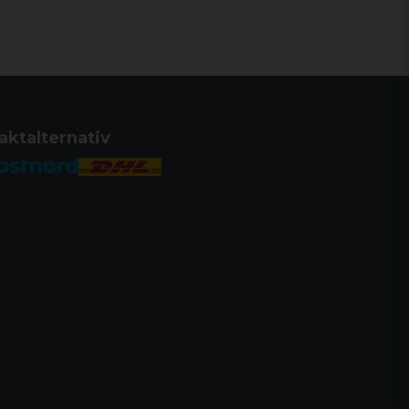
hin MR73-serien har en trippel justerbar
ergångsskruv inbyggd i avtryckaren
aktalternativ
steringsskruv och en
eringsskruv inbyggd i ramen. Denna
het gör att skytten kan slå in
akta specifikationer som behövs för
skottet.
 CYLINDER OCH PIPOR