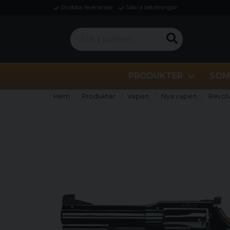
Snabba leveranser
Säkra betalningar
Sök i butiken ...
PRODUKTER
SOM
Hem
Produkter
Vapen
Nya vapen
Revolv