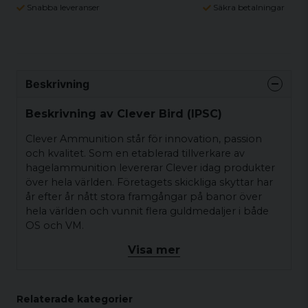
Snabba leveranser
Säkra betalningar
Beskrivning
Beskrivning av Clever Bird (IPSC)
Clever Ammunition står för innovation, passion
och kvalitet. Som en etablerad tillverkare av
hagelammunition levererar Clever idag produkter
över hela världen. Företagets skickliga skyttar har
år efter år nått stora framgångar på banor över
hela världen och vunnit flera guldmedaljer i både
OS och VM.
Visa mer
Clever Bird är speciellt framtagen för IPSC-skytte.
Information
Relaterade kategorier
Kaliber: 12/67