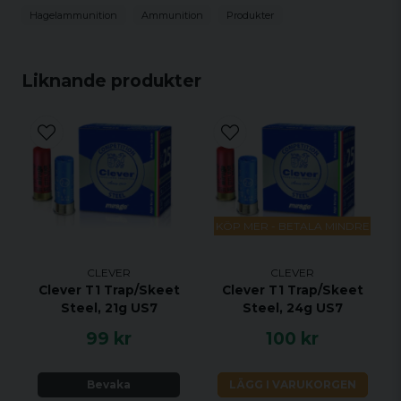
Hagelstorlek: us6
Hagelammunition
Ammunition
Produkter
Hagelvikt: 28g
Antal: 25st
Liknande produkter
KÖP MER - BETALA MINDRE
CLEVER
CLEVER
Clever T1 Trap/Skeet
Clever T1 Trap/Skeet
Steel, 21g US7
Steel, 24g US7
99 kr
100 kr
Bevaka
LÄGG I VARUKORGEN