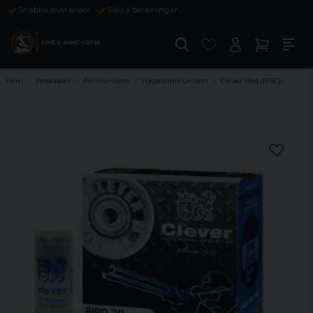
Snabba leveranser
Säkra betalningar
Hem
Produkter
Ammunition
Hagelammunition
Clever Bird (IPSC)