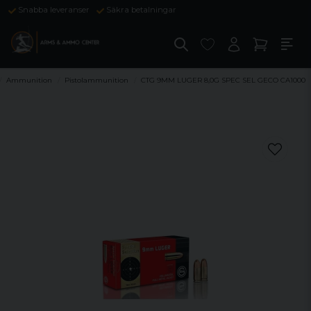
Snabba leveranser
Säkra betalningar
Ammunition
Pistolammunition
CTG 9MM LUGER 8,0G SPEC SEL GECO CA1000