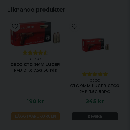
Liknande produkter
GECO
GECO CTG 9MM LUGER
FMJ DTX 7.5G 50 rds
GECO
CTG 9MM LUGER GECO
JHP 7.5G 50PC
190 kr
245 kr
LÄGG I VARUKORGEN
Bevaka