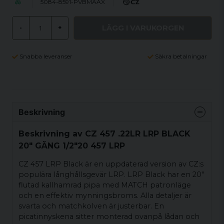
5084-8591-PVBMAAX
LÄGG I VARUKORGEN
-
+
Snabba leveranser
Säkra betalningar
Beskrivning
Beskrivning av CZ 457 .22LR LRP BLACK
20" GÄNG 1/2"20 457 LRP
CZ 457 LRP Black är en uppdaterad version av CZ:s
populära långhållsgevär LRP. LRP Black har en 20"
flutad kallhamrad pipa med MATCH patronläge
och en effektiv mynningsbroms. Alla detaljer är
svarta och matchkolven är justerbar. En
picatinnyskena sitter monterad ovanpå lådan och