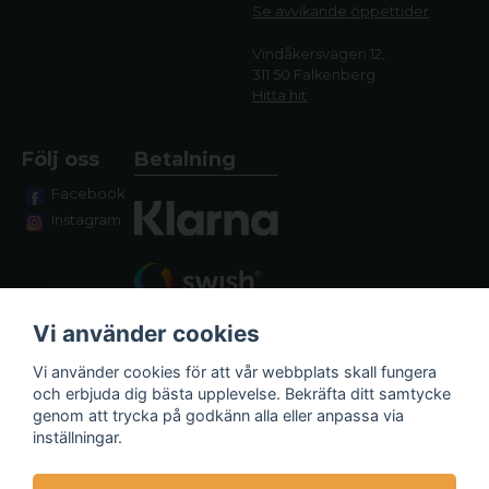
Se avvikande öppettide
r
Vindåkersvägen 12,
311 50 Falkenberg
Hitta hit
Följ oss
Betalning
Facebook
Instagram
Vi använder cookies
Vi använder cookies för att vår webbplats skall fungera
och erbjuda dig bästa upplevelse. Bekräfta ditt samtycke
genom att trycka på godkänn alla eller anpassa via
Fraktalternativ
inställningar.