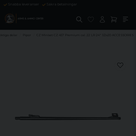
Snabba leveranser
Säkra betalningar
iktiga delar
Pipor
CZ Miniset CZ 457 Premium cal. 22 LR 24" 1/2x20 ACCESSORIES