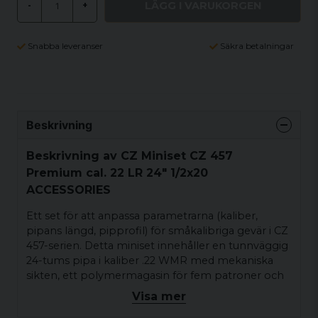
LÄGG I VARUKORGEN
-
+
Snabba leveranser
Säkra betalningar
Beskrivning
Beskrivning av CZ Miniset CZ 457
Premium cal. 22 LR 24" 1/2x20
ACCESSORIES
Ett set för att anpassa parametrarna (kaliber,
pipans längd, pipprofil) för småkalibriga gevär i CZ
457-serien. Detta miniset innehåller en tunnväggig
24-tums pipa i kaliber .22 WMR med mekaniska
sikten, ett polymermagasin för fem patroner och
nycklarna som behövs för att byta pipa.
Visa mer
Mynningen är utrustad med en enhetlig ½"x20