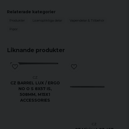
UNF-tums gänga med en kapsel.
Relaterade kategorier
Produkter
Licenspliktiga delar
Vapendelar & Tillbehör
Pipor
Liknande produkter
CZ
CZ BARREL LUX / ERGO
NO O S 8X57 IS,
508MM, M15X1
ACCESSORIES
CZ