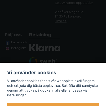
Se avvikande öppettide
r
Vindåkersvägen 12,
311 50 Falkenberg
Hitta hit
Följ oss
Betalning
Facebook
Instagram
Vi använder cookies
Vi använder cookies för att vår webbplats skall fungera
och erbjuda dig bästa upplevelse. Bekräfta ditt samtycke
genom att trycka på godkänn alla eller anpassa via
Fraktalternativ
inställningar.