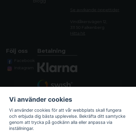
Blogg
Se avvikande öppettide
r
Vindåkersvägen 12,
311 50 Falkenberg
Hitta hit
Följ oss
Betalning
Facebook
Instagram
Vi använder cookies
Vi använder cookies för att vår webbplats skall fungera
och erbjuda dig bästa upplevelse. Bekräfta ditt samtycke
genom att trycka på godkänn alla eller anpassa via
Fraktalternativ
inställningar.