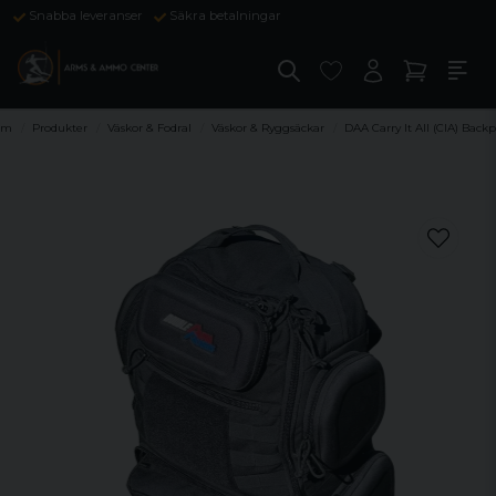
Snabba leveranser
Säkra betalningar
em
Produkter
Väskor & Fodral
Väskor & Ryggsäckar
DAA Carry It All (CIA) Back