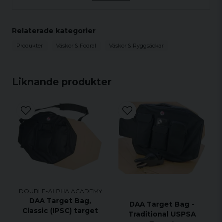
Spocifikation:
Mått: 42 B x 27 D x 56 H cm
Relaterade kategorier
Kapacitet ca: 37L
Produkter
Väskor & Fodral
Väskor & Ryggsäckar
Vikt: 2.8 kg
Färg: Svart
Liknande produkter
DOUBLE-ALPHA ACADEMY
DAA Target Bag,
DAA Target Bag -
Classic (IPSC) target
Traditional USPSA