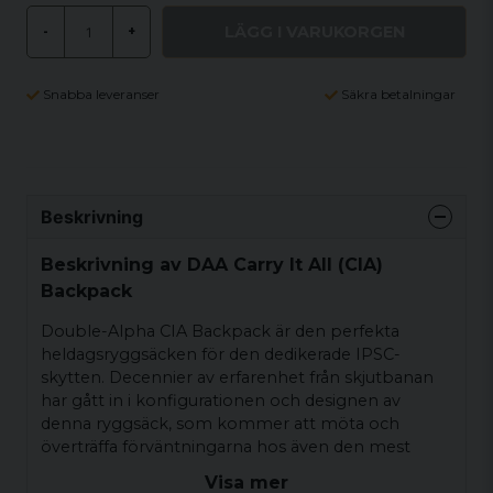
LÄGG I VARUKORGEN
-
+
Snabba leveranser
Säkra betalningar
Beskrivning
Beskrivning av DAA Carry It All (CIA)
Backpack
Double-Alpha CIA Backpack är den perfekta
heldagsryggsäcken för den dedikerade IPSC-
skytten. Decennier av erfarenhet från skjutbanan
har gått in i konfigurationen och designen av
denna ryggsäck, som kommer att möta och
överträffa förväntningarna hos även den mest
krävande hårda skytten.
Visa mer