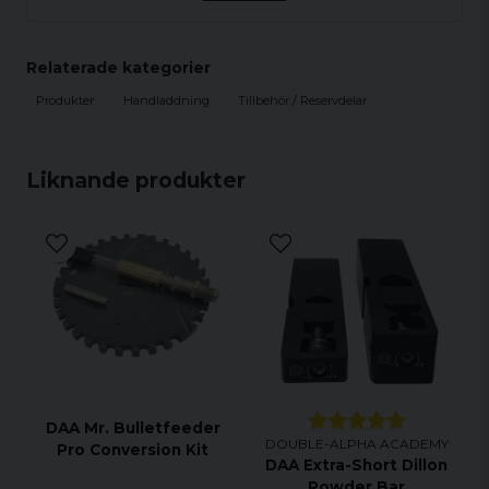
DAA-hylsor. Den kräver ingen specialadaptor, vilket
andra konkurrerande produkter gör. Med
PRIMAFILL kan du fylla alla dina tändhylsor!
Relaterade kategorier
Produkter
Handladdning
Tillbehör / Reservdelar
Liknande produkter
DAA Mr. Bulletfeeder
DOUBLE-ALPHA ACADEMY
Pro Conversion Kit
DAA Extra-Short Dillon
Powder Bar