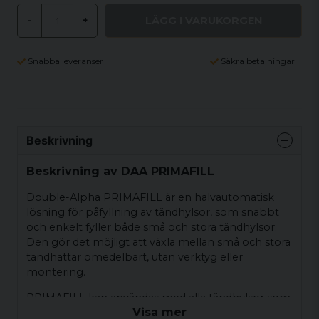
LÄGG I VARUKORGEN
-
+
Snabba leveranser
Säkra betalningar
Beskrivning
Beskrivning av DAA PRIMAFILL
Double-Alpha PRIMAFILL är en halvautomatisk
lösning för påfyllning av tändhylsor, som snabbt
och enkelt fyller både små och stora tändhylsor.
Den gör det möjligt att växla mellan små och stora
tändhattar omedelbart, utan verktyg eller
montering.
PRIMAFILL kan användas med alla tändhylsor som
Visa mer
har en ytterdiameter på 8 mm, som Dillon eller