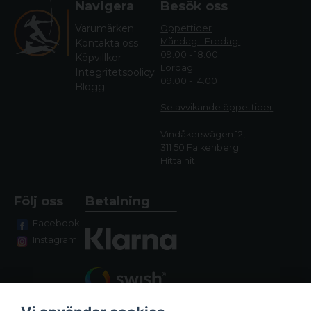
Navigera
Besök oss
Varumärken
Öppettider
Måndag - Fredag:
Kontakta oss
09.00 - 18.00
Köpvillkor
Lördag:
Integritetspolicy
09.00 - 14.00
Blogg
Se avvikande öppettide
r
Vindåkersvägen 12,
311 50 Falkenberg
Hitta hit
Följ oss
Betalning
Facebook
Instagram