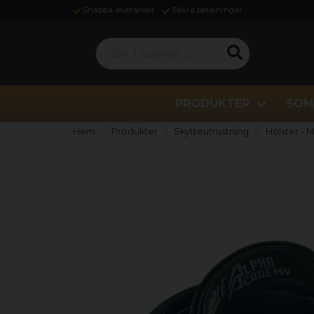
Snabba leveranser
Säkra betalningar
Sök i butiken ...
PRODUKTER
SOM
Hem
Produkter
Skytteutrustning
Hölster - 