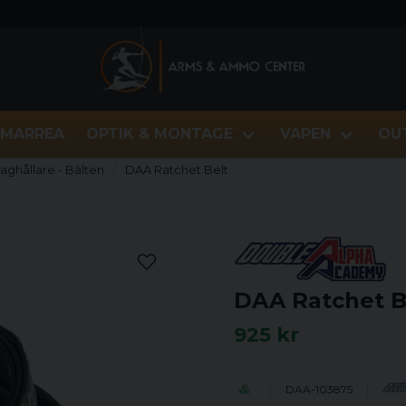
MARREA
OPTIK & MONTAGE
VAPEN
OU
Maghållare - Bälten
DAA Ratchet Belt
DAA Ratchet B
925 kr
DAA-103875