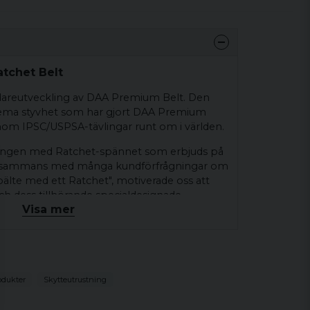
atchet Belt
idareutveckling av DAA Premium Belt. Den
ema styvhet som har gjort DAA Premium
 inom IPSC/USPSA-tävlingar runt om i världen.
ången med Ratchet-spännet som erbjuds på
illsammans med många kundförfrågningar om
bälte med ett Ratchet", motiverade oss att
ch dess tillhörande specialdesignade
Visa mer
tchet Belt är gjort kortare, utformat för att
itionellt kardborrebälte skulle göra. Istället
tet ihop och hålls fast runt midjan med hjälp
ummibaserat Stap-spänne. Detta gör det
odukter
Skytteutrustning
ycket snabbt och enkelt justera spänningen
ormen när han skjuter och lossa det ett par