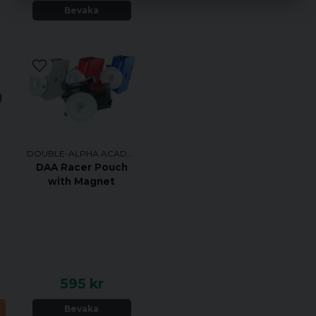
Bevaka
klick för ökad komfort m
Ditt DAA Ratchet Belt inkl
Styvt ytterbälte i 
och rem
DAA Ratchet Innerbä
Ratchet DAA Frontpl
DOUBLE-ALPHA ACADEMY
DAA Racer Pouch
ADEMY
with Magnet
DAA Rat
595 kr
Ditt midjemått:
N
Bevaka