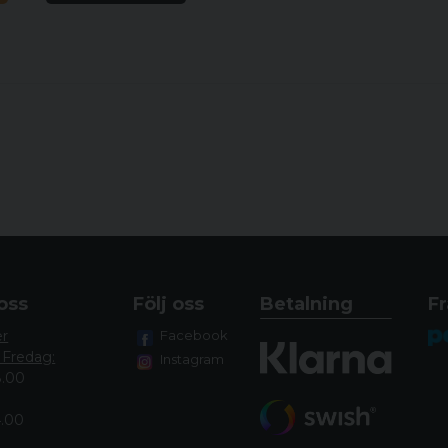
72-77 cm, 28-30 Inch
77-82 cm, 30-32 Inch
82-87 cm, 32-34 Inch
87-92 cm, 34-36 Inch
92-97 cm, 36-38 Inch
97-102 cm, 38-40 Inch
102-107 cm, 40-42 Inc
107-112 cm, 42-44 Inch
oss
Följ oss
Betalning
Fr
112-117 cm, 44-46 Inch
er
Facebook
 Fredag:
Instagram
117-122 cm, 46-48 Inch
8.00
122-127 cm, 48-50 Inc
4.00