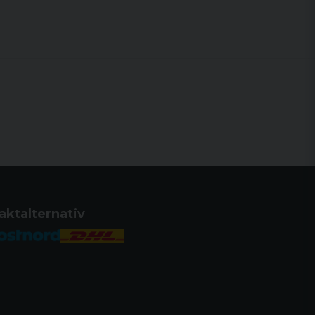
70
75
80
85
90
95
h
100
105
aktalternativ
110
115
h
120