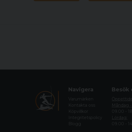
Navigera
Besök 
Varumärken
Öppettid
Kontakta oss
Måndag -
Köpvillkor
09.00 - 1
Integritetspolicy
Lördag:
Blogg
09.00 - 1