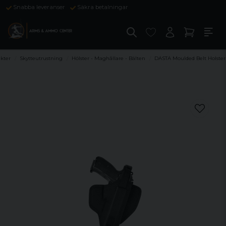
Snabba leveranser
Säkra betalningar
kter
Skytteutrustning
Hölster - Maghållare - Bälten
DASTA Moulded Belt Holster