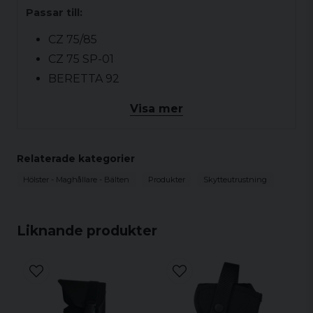
Passar till:
CZ 75/85
CZ 75 SP-01
BERETTA 92
GLOCK 21
Visa mer
GRAND POWER K 100
Relaterade kategorier
Hölster - Maghållare - Bälten
Produkter
Skytteutrustning
Liknande produkter