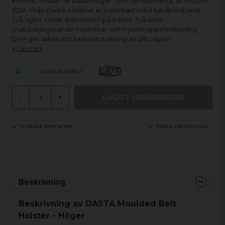
Format hölster för både höger- och vänsterhänta, av modell
631A-1 från Dasta. Hälstret är justerbart med kardborrband.
Två öglor säkrar stabiliteten på bältet. Tvådelat
snabbavlägsnande med nitar och tryckknappsförslutning.
Den ger säker och bekväm bärning av ditt vapen.
Läs mer
DASTA-631A-1
LÄGG I VARUKORGEN
-
+
Snabba leveranser
Säkra betalningar
Beskrivning
Beskrivning av DASTA Moulded Belt
Holster - Höger