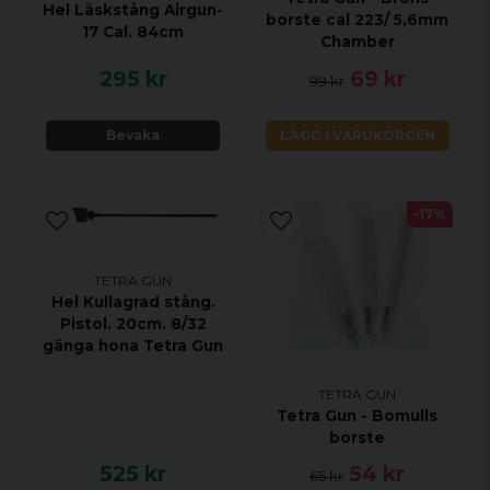
Hel Läskstång Airgun-
borste cal 223/ 5,6mm
17 Cal. 84cm
Chamber
295 kr
69 kr
99 kr
Bevaka
LÄGG I VARUKORGEN
-17%
TETRA GUN
Hel Kullagrad stång.
Pistol. 20cm. 8/32
gänga hona Tetra Gun
TETRA GUN
Tetra Gun - Bomulls
borste
525 kr
54 kr
65 kr