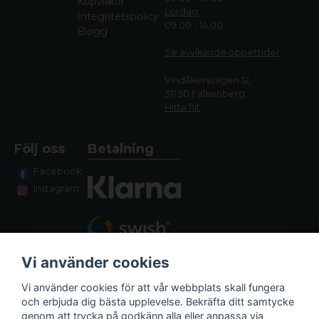
Köpvillkor
Lördag:
Integritetspolicy
09.00 - 14.00
Blogg
Se avvikande öppettide
r
Vindåkersvägen 12,
311 50 Falkenberg
Hitta hit
Följ oss
Betalning
Facebook
Instagram
Vi använder cookies
Vi använder cookies för att vår webbplats skall fungera
och erbjuda dig bästa upplevelse. Bekräfta ditt samtycke
genom att trycka på godkänn alla eller anpassa via