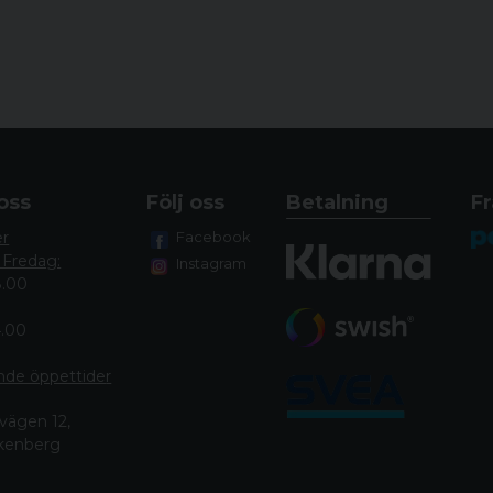
oss
Följ oss
Betalning
Fr
er
Facebook
 Fredag:
Instagram
8.00
4.00
nde öppettide
r
vägen 12,
lkenberg