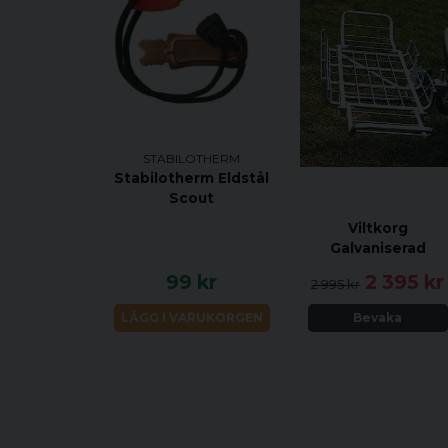
STABILOTHERM
Stabilotherm Eldstål
Scout
Viltkorg
Galvaniserad
99 kr
2 395 kr
2 995 kr
LÄGG I VARUKORGEN
Bevaka