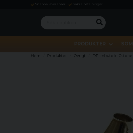
Snabba leveranser
Säkra betalningar
Sök i butiken ...
PRODUKTER
SOM
Hem
Produkter
Övrigt
DP Imbuto In Ottone 