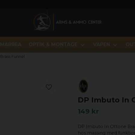
MARREA
OPTIK & MONTAGE
VAPEN
OU
Brass Funnel
DP Imbuto In 
149 kr
DP Imbuto In Ottone Bra
hos mässing med funktiona