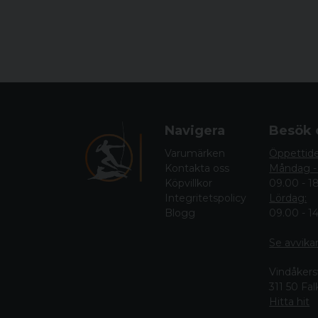
Navigera
Besök 
Varumärken
Öppettid
Kontakta oss
Måndag -
Köpvillkor
09.00 - 1
Integritetspolicy
Lördag:
Blogg
09.00 - 1
Se avvika
Vindåkers
311 50 Fa
Hitta hit