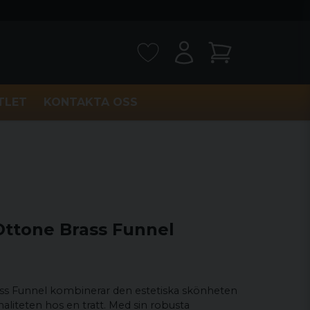
TLET
KONTAKTA OSS
Ottone Brass Funnel
ss Funnel kombinerar den estetiska skönheten
liteten hos en tratt. Med sin robusta