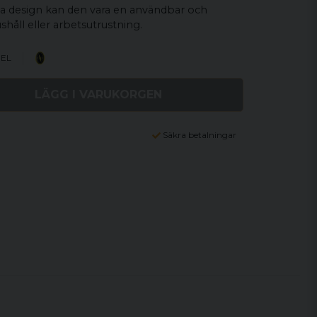
va design kan den vara en användbar och
 hushåll eller arbetsutrustning.
NEL
LÄGG I VARUKORGEN
Säkra betalningar