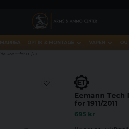
MARREA
OPTIK & MONTAGE
VAPEN
OU
e Rod 5" for 1911/2011
Eemann Tech R
for 1911/2011
695 kr
The Eemann Tech
Recoil