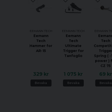
EEMANN TECH
EEMANN TECH
EEMANN T
Eemann
Eemann
Eeman
Tech
Tech
Tech
Hammer for
Ultimate
Competit
AR-15
Trigger for
Trigge
Tanfoglio
Spring ( 
power ) 
CZ 75
329 kr
1 075 kr
69 k
Bevaka
Bevaka
Bevaka