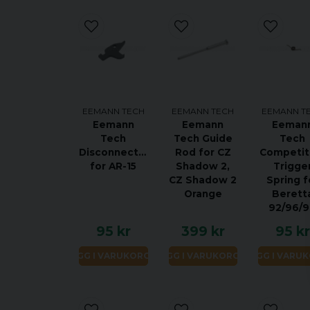
EEMANN TECH
EEMANN TECH
EEMANN T
Eemann
Eemann
Eeman
Tech
Tech Guide
Tech
Disconnector
Rod for CZ
Competit
for AR-15
Shadow 2,
Trigge
CZ Shadow 2
Spring f
Orange
Berett
92/96/
95 kr
399 kr
95 kr
LÄGG I VARUKORGEN
LÄGG I VARUKORGEN
LÄGG I VARU