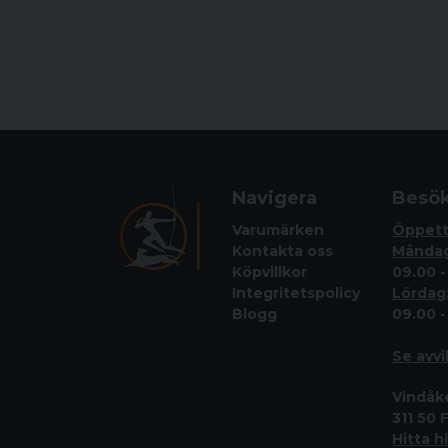
Navigera
Besök
Varumärken
Öppett
Kontakta oss
Måndag
Köpvillkor
09.00 -
Integritetspolicy
Lördag
Blogg
09.00 -
Se avv
Vindåk
311 50 
Hitta h