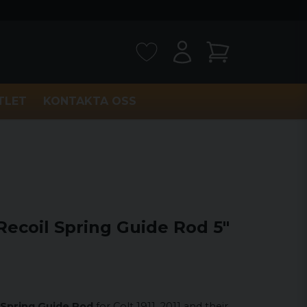
TLET
KONTAKTA OSS
ecoil Spring Guide Rod 5"
 Spring Guide Rod
for Colt 1911, 2011 and their