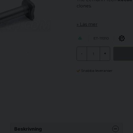
clones.
Läs mer
ET-111310
-
+
Snabba leveranser
Beskrivning