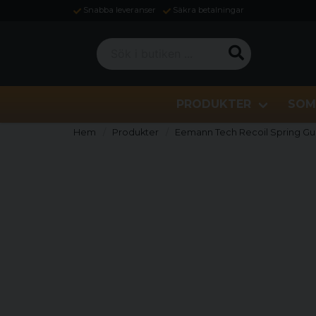
Snabba leveranser
Säkra betalningar
Sök i butiken ...
PRODUKTER
SOM
Hem
Produkter
Eemann Tech Recoil Spring Guid