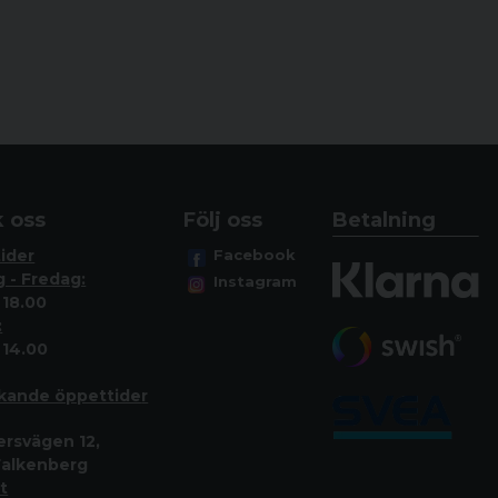
 oss
Följ oss
Betalning
ider
Facebook
 - Fredag:
Instagram
 18.00
:
 14.00
ikande öppettide
r
ersvägen 12,
Falkenberg
it