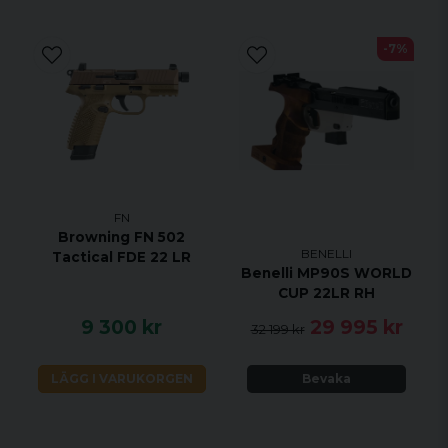
-7%
FN
Browning FN 502
BENELLI
Tactical FDE 22 LR
Benelli MP90S WORLD
CUP 22LR RH
9 300 kr
29 995 kr
32 199 kr
LÄGG I VARUKORGEN
Bevaka