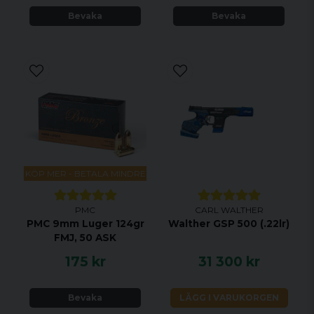
Bevaka
Bevaka
KÖP MER - BETALA MINDRE
PMC
CARL WALTHER
PMC 9mm Luger 124gr
Walther GSP 500 (.22lr)
FMJ, 50 ASK
175 kr
31 300 kr
Bevaka
LÄGG I VARUKORGEN