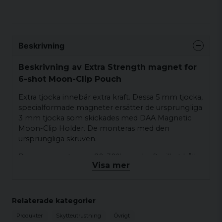
Beskrivning
Beskrivning av Extra Strength magnet for
6-shot Moon-Clip Pouch
Extra tjocka innebär extra kraft. Dessa 5 mm tjocka,
specialformade magneter ersätter de ursprungliga
3 mm tjocka som skickades med DAA Magnetic
Moon-Clip Holder. De monteras med den
ursprungliga skruven.
Dessa magneter ger 20-30% mer kraft, vilket håller
Visa mer
din moon clip ännu fastare på plats. Föredras av
vissa för deras bakre moon clip, som kan behövas
mot slutet av en lång bana. Särskilt användbara för
moon clips som är tillverkade av stål med svaga
Relaterade kategorier
magnetiska egenskaper.
Produkter
Skytteutrustning
Övrigt