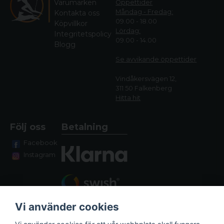
Varumärken
Öppettider
Måndag - Fredag:
Kontakta oss
09.00 - 18.00
Köpvillkor
Lördag:
Integritetspolicy
09.00 - 14.00
Blogg
Se avvikande öppettide
r
Vindåkersvägen 12,
311 50 Falkenberg
Hitta hit
Följ oss
Betalning
Facebook
Instagram
Vi använder cookies