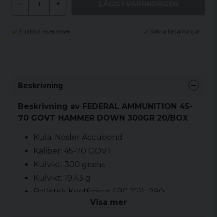
LÄGG I VARUKORGEN
-
+
Snabba leveranser
Säkra betalningar
Beskrivning
Beskrivning av FEDERAL AMMUNITION 45-
70 GOVT HAMMER DOWN 300GR 20/BOX
Kula: Nosler Accubond
Kaliber: 45-70 GOVT
Kulvikt: 300 grains
Kulvikt: 19,43 g
Ballistisk Koefficient / BC (G1): .290
Visa mer
Produktserie: Hammer Down