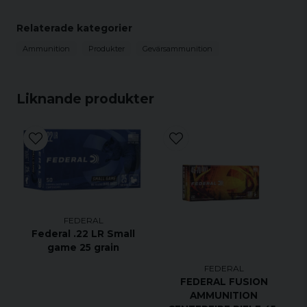
0 m - Utgångshastighet *: 563 m/s
Antal per förpackning: 20 st
Relaterade kategorier
Ammunition
Produkter
Gevärsammunition
Liknande produkter
FEDERAL
Federal .22 LR Small
game 25 grain
FEDERAL
FEDERAL FUSION
AMMUNITION