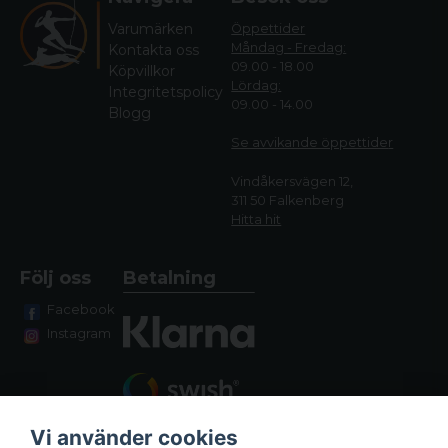
Varumärken
Öppettider
Måndag - Fredag:
Kontakta oss
09.00 - 18.00
Köpvillkor
Lördag:
Integritetspolicy
09.00 - 14.00
Blogg
Se avvikande öppettide
r
Vindåkersvägen 12,
311 50 Falkenberg
Hitta hit
Följ oss
Betalning
Facebook
Instagram
Vi använder cookies