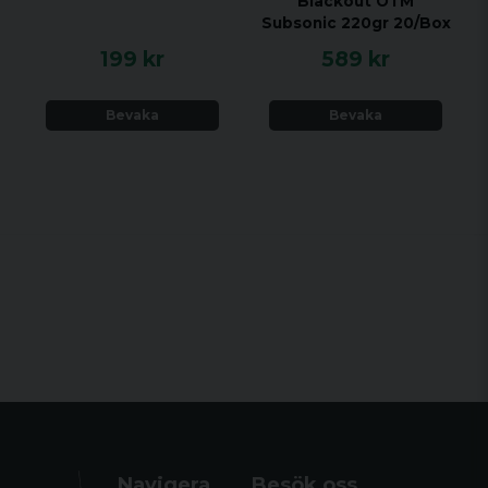
Blackout OTM
Subsonic 220gr 20/Box
199 kr
589 kr
Bevaka
Bevaka
Navigera
Besök oss