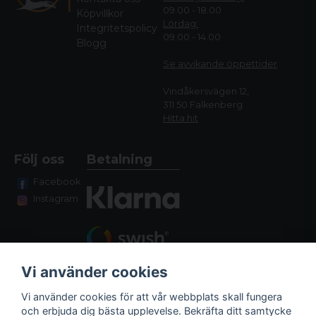
09.00 - 18.00
Köpvillkor
Lördag:
Integritetspolicy
09.00 - 14.00
Blogg
Se avvikande öppettide
r
Vindåkersvägen 12,
311 50 Falkenberg
Hitta hit
Följ oss
Betalning
Facebook
Instagram
Vi använder cookies
Vi använder cookies för att vår webbplats skall fungera
och erbjuda dig bästa upplevelse. Bekräfta ditt samtycke