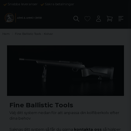
Snabba leveranser
Säkra betalningar
Hem
Fine Ballistic Tools - Kolvar
Fine Ballistic Tools
Välj ditt system nedan för att anpassa din kolfiberkolv efter
dina behov
Saknas ditt system så får du gärna
kontakta oss
så hjälper