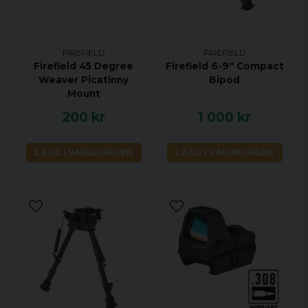
gummiögonskydd
Stativfäste
1/4 tum
Mått. (L/B/H)
183mm/ 89mm/ 76mm
FIREFIELD
FIREFIELD
Vikt
14.8 oz.
Firefield 45 Degree
Firefield 6-9" Compact
Weaver Picatinny
Bipod
Mount
Egenskaper
200 kr
1 000 kr
Bak-4 Prisma
Kvävespolad
LÄGG I VARUKORGEN
LÄGG I VARUKORGEN
Hållbar konstruktion
Flerskiktad optik