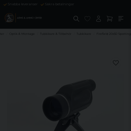
Snabba leveranser
Säkra betalningar
ter
Optik & Montage
Tubkikare & Tillbehör
Tubkikare
Firefield 20x50 Spottin