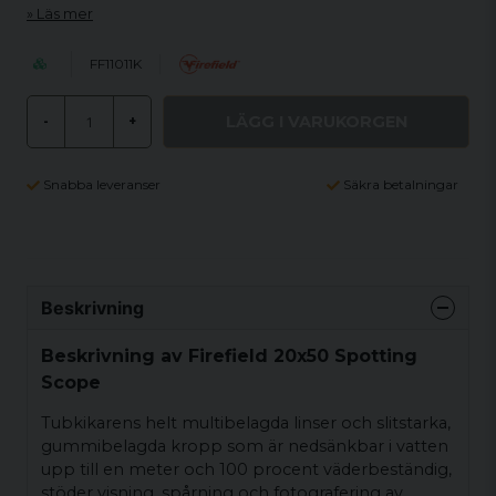
Läs mer
FF11011K
LÄGG I VARUKORGEN
-
+
Snabba leveranser
Säkra betalningar
Beskrivning
Beskrivning av Firefield 20x50 Spotting
Scope
Tubkikarens helt multibelagda linser och slitstarka,
gummibelagda kropp som är nedsänkbar i vatten
upp till en meter och 100 procent väderbeständig,
stöder visning, spårning och fotografering av