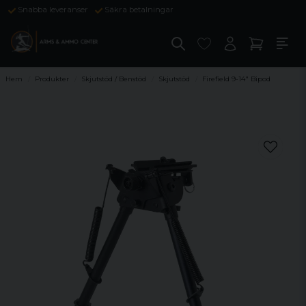
Snabba leveranser
Säkra betalningar
Hem
Produkter
Skjutstöd / Benstöd
Skjutstöd
Firefield 9-14" Bipod