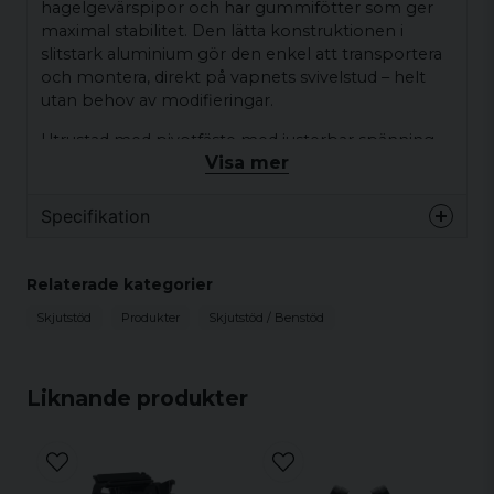
hagelgevärspipor och har gummifötter som ger
maximal stabilitet. Den lätta konstruktionen i
slitstark aluminium gör den enkel att transportera
och montera, direkt på vapnets svivelstud – helt
utan behov av modifieringar.
Utrustad med pivotfäste med justerbar spänning
Visa mer
och levererad med en Picatinny-adapter är Firefield
Bipod en mångsidig och robust lösning för alla
typer av skytte.
Specifikation
Benlängd
9 till 14
Relaterade kategorier
tum
Skjutstöd
Produkter
Skjutstöd / Benstöd
Bredd (benen ej utsträckta)
10 tum
Höjd på tvåbensstativ (benen ej
10 tum
utsträckta)
Liknande produkter
Bipodbredd (benen utsträckta)
15 tum
Höjd på tvåbensstativ (benen
15 tum
utsträckta)
Mått (minimerad)
25x7.5x4.5