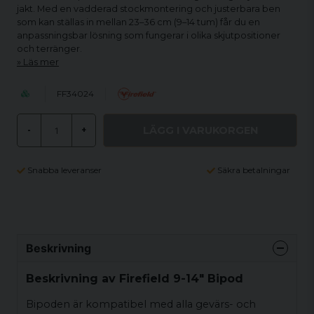
jakt. Med en vadderad stockmontering och justerbara ben
som kan ställas in mellan 23–36 cm (9–14 tum) får du en
anpassningsbar lösning som fungerar i olika skjutpositioner
och terränger.
Läs mer
FF34024
LÄGG I VARUKORGEN
-
+
Snabba leveranser
Säkra betalningar
Beskrivning
Beskrivning av Firefield 9-14" Bipod
Bipoden är kompatibel med alla gevärs- och